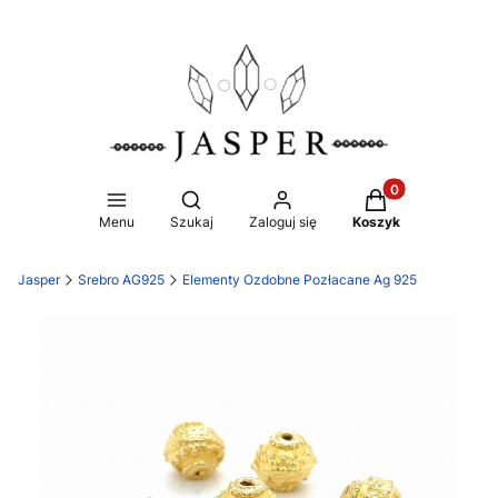
Produkty w koszy
Otwórz wyszukiwarkę
Menu
Szukaj
Zaloguj się
Koszyk
Jasper
Srebro AG925
Elementy Ozdobne Pozłacane Ag 925