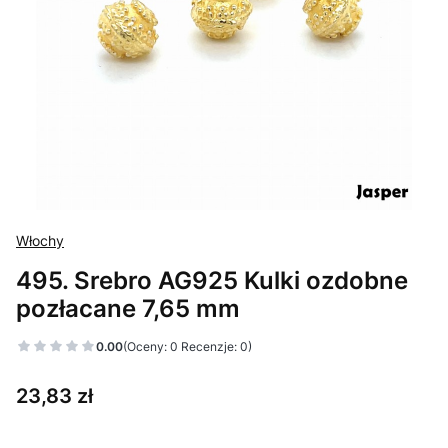
Włochy
495. Srebro AG925 Kulki ozdobne
pozłacane 7,65 mm
0.00
(Oceny: 0 Recenzje: 0)
Cena
23,83 zł