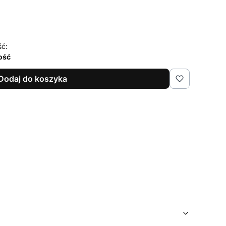
ść:
lość
Dodaj do koszyka