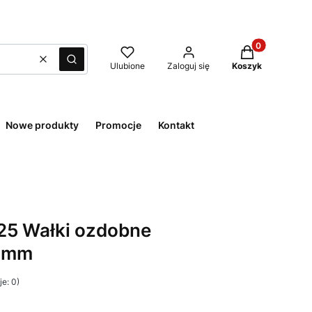
Produkty w kos
Wyczyść
Szukaj
Ulubione
Zaloguj się
Koszyk
Nowe produkty
Promocje
Kontakt
25 Wałki ozdobne
4 mm
e: 0)