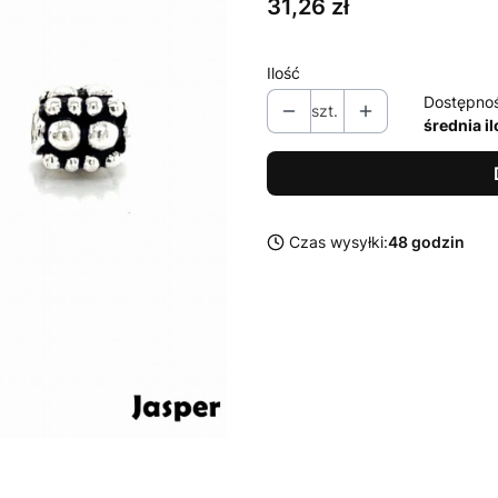
Cena
31,26 zł
Ilość
Dostępno
szt.
średnia i
Czas wysyłki:
48 godzin