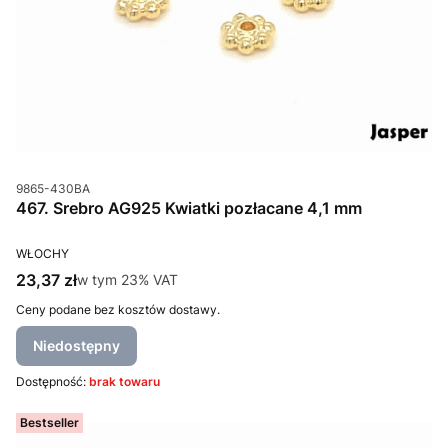
Kod produktu
9865-430BA
467. Srebro AG925 Kwiatki pozłacane 4,1 mm
PRODUCENT
WŁOCHY
Cena brutto
23,37 zł
w tym %s VAT
w tym
23%
VAT
Ceny podane bez kosztów dostawy.
Niedostępny
Dostępność:
brak towaru
Bestseller