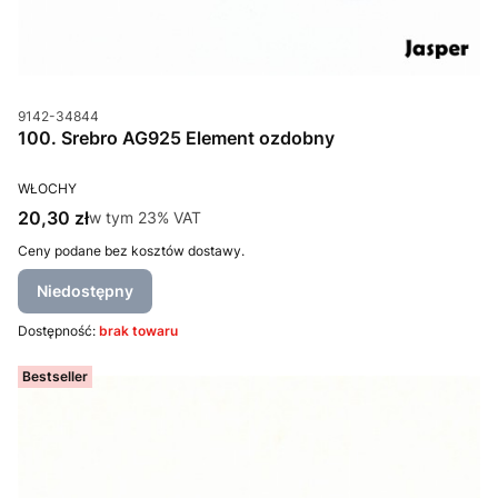
Kod produktu
9142-34844
100. Srebro AG925 Element ozdobny
PRODUCENT
WŁOCHY
Cena brutto
20,30 zł
w tym %s VAT
w tym
23%
VAT
Ceny podane bez kosztów dostawy.
Niedostępny
Dostępność:
brak towaru
Bestseller