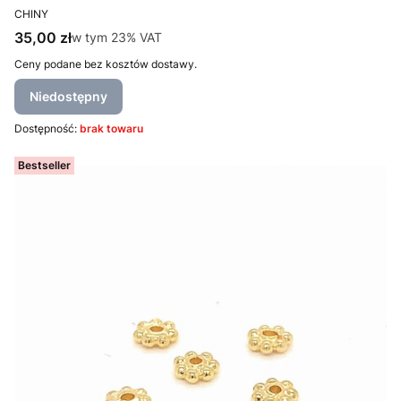
PRODUCENT
CHINY
Cena brutto
35,00 zł
w tym %s VAT
w tym
23%
VAT
Ceny podane bez kosztów dostawy.
Niedostępny
Dostępność:
brak towaru
Bestseller