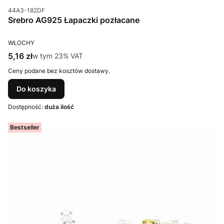
Kod produktu
44A3-182DF
Srebro AG925 Łapaczki pozłacane
PRODUCENT
WŁOCHY
Cena brutto
5,16 zł
w tym %s VAT
w tym
23%
VAT
Ceny podane bez kosztów dostawy.
Do koszyka
Dostępność:
duża ilość
Bestseller