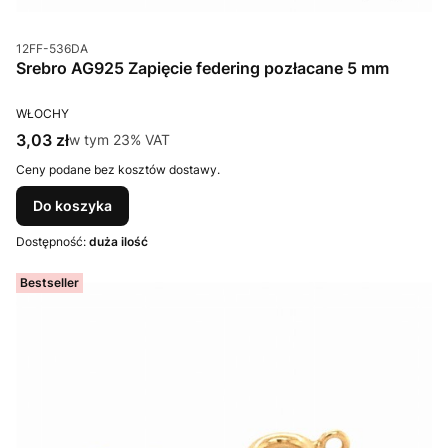
Kod produktu
12FF-536DA
Srebro AG925 Zapięcie federing pozłacane 5 mm
PRODUCENT
WŁOCHY
Cena brutto
3,03 zł
w tym %s VAT
w tym
23%
VAT
Ceny podane bez kosztów dostawy.
Do koszyka
Dostępność:
duża ilość
Bestseller