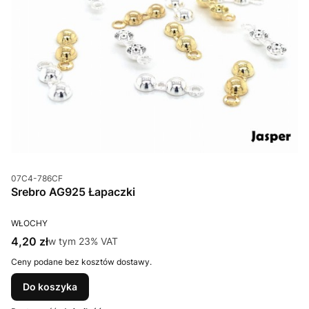
Kod produktu
07C4-786CF
Srebro AG925 Łapaczki
PRODUCENT
WŁOCHY
Cena brutto
4,20 zł
w tym %s VAT
w tym
23%
VAT
Ceny podane bez kosztów dostawy.
Do koszyka