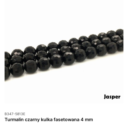
Kod produktu
B347-5813E
Turmalin czarny kulka fasetowana 4 mm