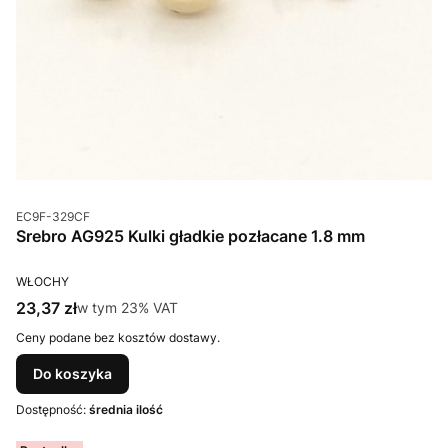
Kod produktu
EC9F-329CF
Srebro AG925 Kulki gładkie pozłacane 1.8 mm
PRODUCENT
WŁOCHY
Cena brutto
23,37 zł
w tym %s VAT
w tym
23%
VAT
Ceny podane bez kosztów dostawy.
Do koszyka
Dostępność:
średnia ilość