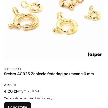
Kod produktu
9FD3-591A4
Srebro AG925 Zapięcie federing pozłacane 6 mm
PRODUCENT
WŁOCHY
Cena brutto
4,20 zł
w tym %s VAT
w tym
23%
VAT
Ceny podane bez kosztów dostawy.
Do koszyka