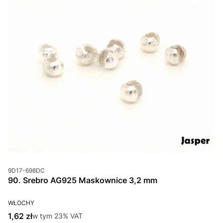
Kod produktu
9D17-698DC
90. Srebro AG925 Maskownice 3,2 mm
PRODUCENT
WŁOCHY
Cena brutto
1,62 zł
w tym %s VAT
w tym
23%
VAT