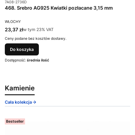
Kod produktu
7A08-2736D
468. Srebro AG925 Kwiatki pozłacane 3,15 mm
PRODUCENT
WŁOCHY
Cena brutto
23,37 zł
w tym %s VAT
w tym
23%
VAT
Ceny podane bez kosztów dostawy.
Do koszyka
Dostępność:
średnia ilość
Kamienie
Cała kolekcja
Bestseller