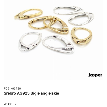
Kod produktu
FC51-93729
Srebro AG925 Bigle angielskie
PRODUCENT
WŁOCHY