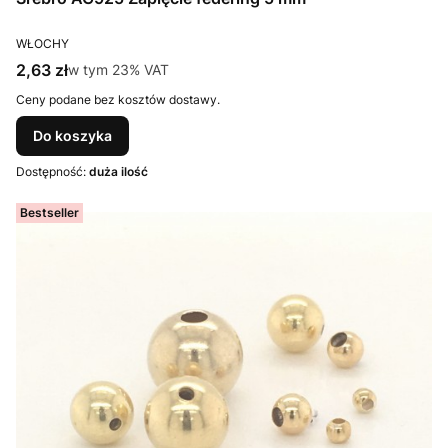
PRODUCENT
WŁOCHY
Cena brutto
2,63 zł
w tym %s VAT
w tym
23%
VAT
Ceny podane bez kosztów dostawy.
Do koszyka
Dostępność:
duża ilość
Bestseller