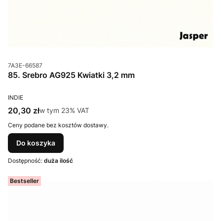
Kod produktu
7A3E-66587
85. Srebro AG925 Kwiatki 3,2 mm
PRODUCENT
INDIE
Cena brutto
20,30 zł
w tym %s VAT
w tym
23%
VAT
Ceny podane bez kosztów dostawy.
Do koszyka
Dostępność:
duża ilość
Bestseller