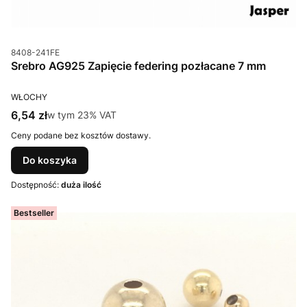
Kod produktu
8408-241FE
Srebro AG925 Zapięcie federing pozłacane 7 mm
PRODUCENT
WŁOCHY
Cena brutto
6,54 zł
w tym %s VAT
w tym
23%
VAT
Ceny podane bez kosztów dostawy.
Do koszyka
Dostępność:
duża ilość
Bestseller