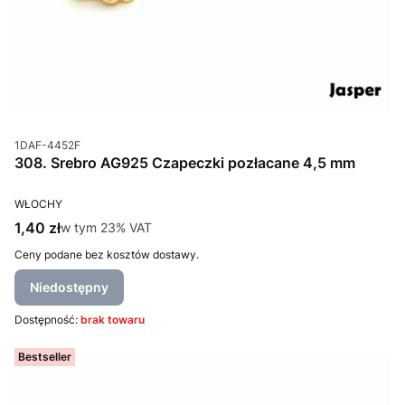
Kod produktu
1DAF-4452F
308. Srebro AG925 Czapeczki pozłacane 4,5 mm
PRODUCENT
WŁOCHY
Cena brutto
1,40 zł
w tym %s VAT
w tym
23%
VAT
Ceny podane bez kosztów dostawy.
Niedostępny
Dostępność:
brak towaru
Bestseller