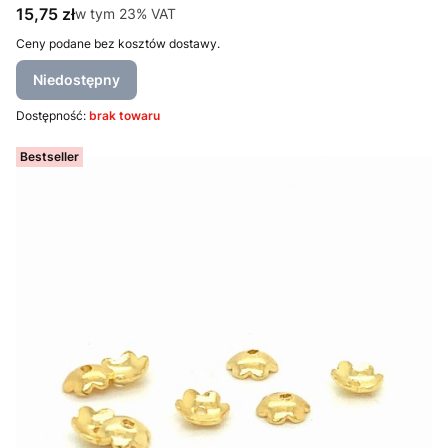
Cena brutto
15,75 zł
w tym %s VAT
w tym
23%
VAT
Ceny podane bez kosztów dostawy.
Niedostępny
Dostępność:
brak towaru
Bestseller