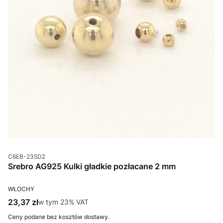
Kod produktu
C6EB-235D2
Srebro AG925 Kulki gładkie pozłacane 2 mm
PRODUCENT
WŁOCHY
Cena brutto
23,37 zł
w tym %s VAT
w tym
23%
VAT
Ceny podane bez kosztów dostawy.