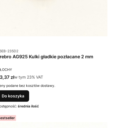
od produktu
6EB-235D2
Srebro AG925 Kulki gładkie pozłacane 2 mm
RODUCENT
ŁOCHY
ena brutto
3,37 zł
w tym %s VAT
w tym
23%
VAT
eny podane bez kosztów dostawy.
Do koszyka
ostępność:
średnia ilość
estseller