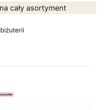
 na cały asortyment
iżuterii
estseller