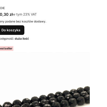
RODUCENT
NDIE
ena brutto
0,30 zł
w tym %s VAT
w tym
23%
VAT
eny podane bez kosztów dostawy.
Do koszyka
ostępność:
duża ilość
estseller