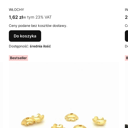
PRODUCENT
P
WŁOCHY
I
Cena brutto
C
1,62 zł
w tym %s VAT
2
w tym
23%
VAT
Ceny podane bez kosztów dostawy.
C
Do koszyka
Dostępność:
średnia ilość
D
Bestseller
B