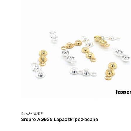
Kod produktu
44A3-182DF
Srebro AG925 Łapaczki pozłacane