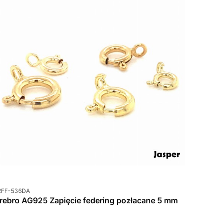
od produktu
2FF-536DA
rebro AG925 Zapięcie federing pozłacane 5 mm