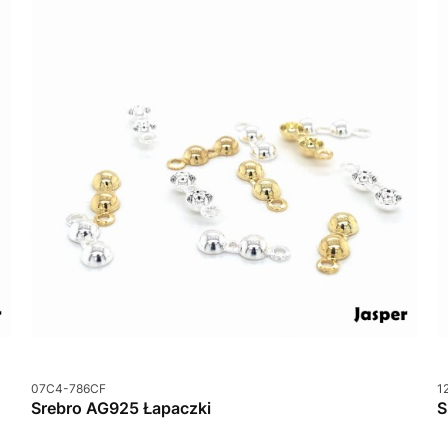
Kod produktu
K
07C4-786CF
1
Srebro AG925 Łapaczki
S