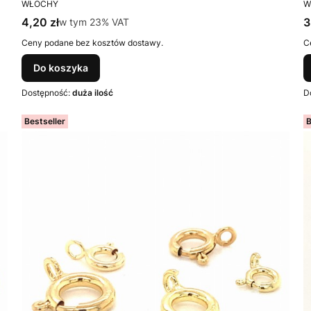
PRODUCENT
P
WŁOCHY
W
Cena brutto
C
4,20 zł
w tym %s VAT
3
w tym
23%
VAT
Ceny podane bez kosztów dostawy.
C
Do koszyka
Dostępność:
duża ilość
D
Bestseller
B