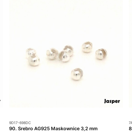
Kod produktu
K
9D17-698DC
7
90. Srebro AG925 Maskownice 3,2 mm