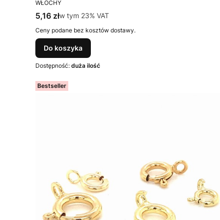
PRODUCENT
WŁOCHY
Cena brutto
5,16 zł
w tym %s VAT
w tym
23%
VAT
Ceny podane bez kosztów dostawy.
Do koszyka
Dostępność:
duża ilość
Bestseller