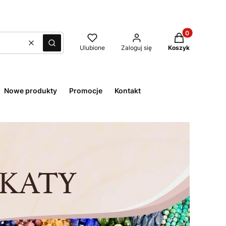
Produkty w kos
Wyczyść
Szukaj
Ulubione
Zaloguj się
Koszyk
Nowe produkty
Promocje
Kontakt