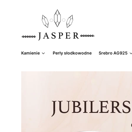
Kamienie
Perły słodkowodne
Srebro AG925