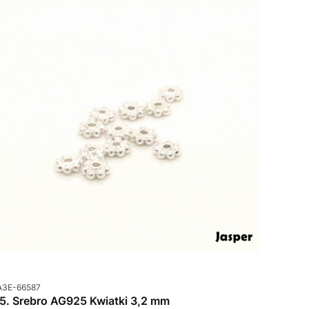
od produktu
A3E-66587
85. Srebro AG925 Kwiatki 3,2 mm