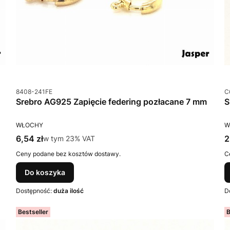
Kod produktu
K
8408-241FE
C
Srebro AG925 Zapięcie federing pozłacane 7 mm
PRODUCENT
P
WŁOCHY
W
Cena brutto
C
6,54 zł
w tym %s VAT
2
w tym
23%
VAT
Ceny podane bez kosztów dostawy.
C
Do koszyka
Dostępność:
duża ilość
D
Bestseller
B