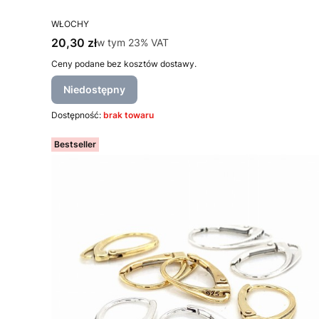
PRODUCENT
WŁOCHY
Cena brutto
20,30 zł
w tym %s VAT
w tym
23%
VAT
Ceny podane bez kosztów dostawy.
Niedostępny
Dostępność:
brak towaru
Bestseller