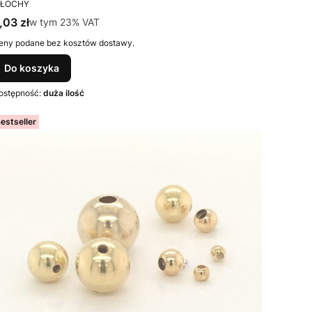
RODUCENT
ŁOCHY
ena brutto
,03 zł
w tym %s VAT
w tym
23%
VAT
eny podane bez kosztów dostawy.
Do koszyka
ostępność:
duża ilość
estseller