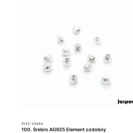
Kod produktu
9142-34844
100. Srebro AG925 Element ozdobny