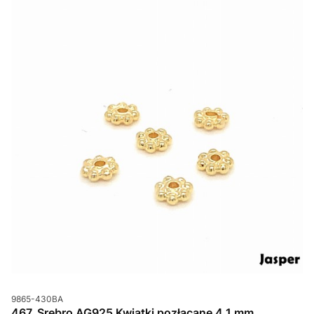
Kod produktu
9865-430BA
467. Srebro AG925 Kwiatki pozłacane 4,1 mm