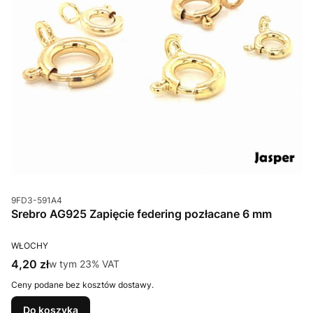
Kod produktu
9FD3-591A4
Srebro AG925 Zapięcie federing pozłacane 6 mm
PRODUCENT
WŁOCHY
Cena brutto
4,20 zł
w tym %s VAT
w tym
23%
VAT
Ceny podane bez kosztów dostawy.
Do koszyka