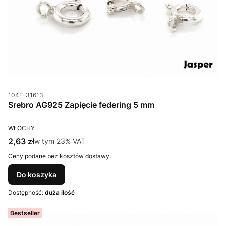
Kod produktu
104E-31613
Srebro AG925 Zapięcie federing 5 mm
PRODUCENT
WŁOCHY
Cena brutto
2,63 zł
w tym %s VAT
w tym
23%
VAT
Ceny podane bez kosztów dostawy.
Do koszyka
Dostępność:
duża ilość
Bestseller