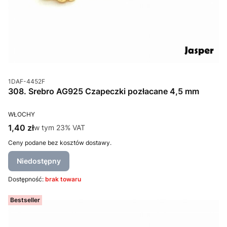
Kod produktu
1DAF-4452F
308. Srebro AG925 Czapeczki pozłacane 4,5 mm
PRODUCENT
WŁOCHY
Cena brutto
1,40 zł
w tym %s VAT
w tym
23%
VAT
Ceny podane bez kosztów dostawy.
Niedostępny
Dostępność:
brak towaru
Bestseller