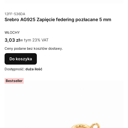
Kod produktu
12FF-536DA
Srebro AG925 Zapięcie federing pozłacane 5 mm
PRODUCENT
WŁOCHY
Cena brutto
3,03 zł
w tym %s VAT
w tym
23%
VAT
Ceny podane bez kosztów dostawy.
Do koszyka
Dostępność:
duża ilość
Bestseller