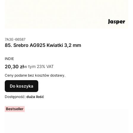
Kod produktu
7A3E-66587
85. Srebro AG925 Kwiatki 3,2 mm
PRODUCENT
INDIE
Cena brutto
20,30 zł
w tym %s VAT
w tym
23%
VAT
Ceny podane bez kosztów dostawy.
Do koszyka
Dostępność:
duża ilość
Bestseller