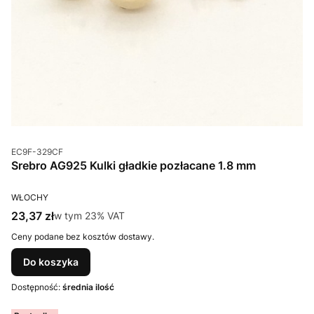
Kod produktu
EC9F-329CF
Srebro AG925 Kulki gładkie pozłacane 1.8 mm
PRODUCENT
WŁOCHY
Cena brutto
23,37 zł
w tym %s VAT
w tym
23%
VAT
Ceny podane bez kosztów dostawy.
Do koszyka
Dostępność:
średnia ilość