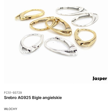
Kod produktu
FC51-93729
Srebro AG925 Bigle angielskie
PRODUCENT
WŁOCHY