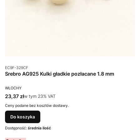
Kod produktu
EC9F-329CF
Srebro AG925 Kulki gładkie pozłacane 1.8 mm
PRODUCENT
WŁOCHY
Cena brutto
23,37 zł
w tym %s VAT
w tym
23%
VAT
Ceny podane bez kosztów dostawy.
Do koszyka
Dostępność:
średnia ilość