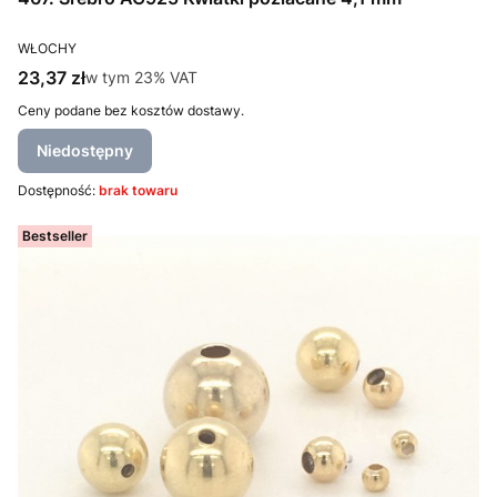
PRODUCENT
WŁOCHY
Cena brutto
23,37 zł
w tym %s VAT
w tym
23%
VAT
Ceny podane bez kosztów dostawy.
Niedostępny
Dostępność:
brak towaru
Bestseller