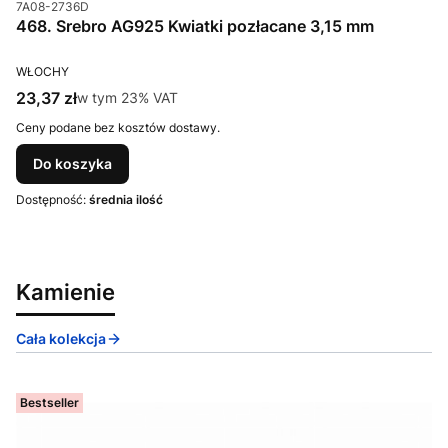
Kod produktu
7A08-2736D
468. Srebro AG925 Kwiatki pozłacane 3,15 mm
PRODUCENT
WŁOCHY
Cena brutto
23,37 zł
w tym %s VAT
w tym
23%
VAT
Ceny podane bez kosztów dostawy.
Do koszyka
Dostępność:
średnia ilość
Kamienie
Cała kolekcja
Bestseller