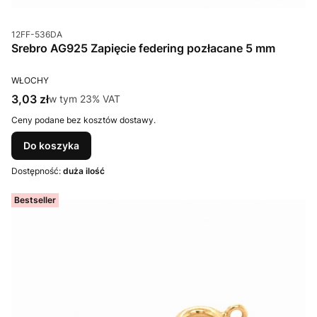
Kod produktu
12FF-536DA
Srebro AG925 Zapięcie federing pozłacane 5 mm
PRODUCENT
WŁOCHY
Cena brutto
3,03 zł
w tym %s VAT
w tym
23%
VAT
Ceny podane bez kosztów dostawy.
Do koszyka
Dostępność:
duża ilość
Bestseller