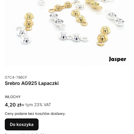
Kod produktu
07C4-786CF
Srebro AG925 Łapaczki
PRODUCENT
WŁOCHY
Cena brutto
4,20 zł
w tym %s VAT
w tym
23%
VAT
Ceny podane bez kosztów dostawy.
Do koszyka