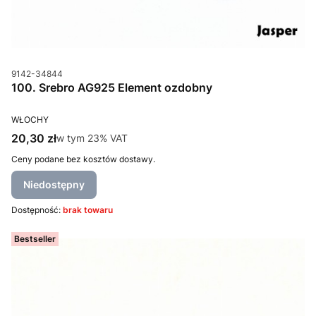
Kod produktu
9142-34844
100. Srebro AG925 Element ozdobny
PRODUCENT
WŁOCHY
Cena brutto
20,30 zł
w tym %s VAT
w tym
23%
VAT
Ceny podane bez kosztów dostawy.
Niedostępny
Dostępność:
brak towaru
Bestseller