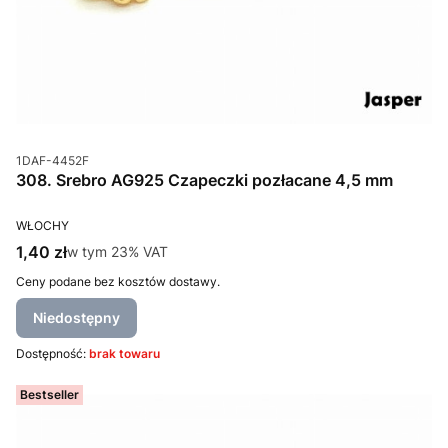
Kod produktu
1DAF-4452F
308. Srebro AG925 Czapeczki pozłacane 4,5 mm
PRODUCENT
WŁOCHY
Cena brutto
1,40 zł
w tym %s VAT
w tym
23%
VAT
Ceny podane bez kosztów dostawy.
Niedostępny
Dostępność:
brak towaru
Bestseller