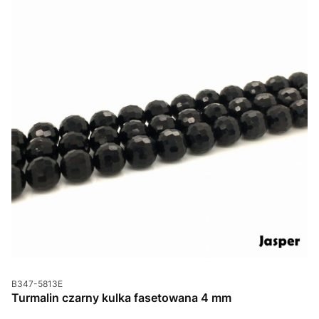
Kod produktu
B347-5813E
Turmalin czarny kulka fasetowana 4 mm