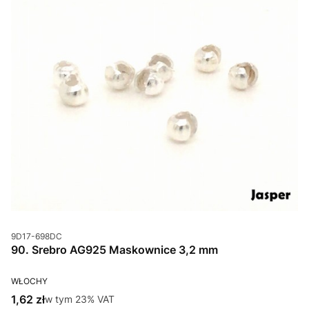
Kod produktu
9D17-698DC
90. Srebro AG925 Maskownice 3,2 mm
PRODUCENT
WŁOCHY
Cena brutto
1,62 zł
w tym %s VAT
w tym
23%
VAT