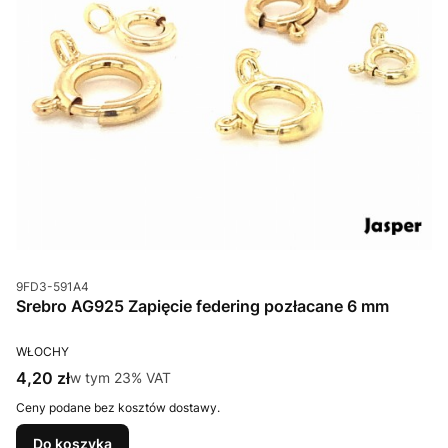
Kod produktu
9FD3-591A4
Srebro AG925 Zapięcie federing pozłacane 6 mm
PRODUCENT
WŁOCHY
Cena brutto
4,20 zł
w tym %s VAT
w tym
23%
VAT
Ceny podane bez kosztów dostawy.
Do koszyka