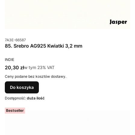
Kod produktu
7A3E-66587
85. Srebro AG925 Kwiatki 3,2 mm
PRODUCENT
INDIE
Cena brutto
20,30 zł
w tym %s VAT
w tym
23%
VAT
Ceny podane bez kosztów dostawy.
Do koszyka
Dostępność:
duża ilość
Bestseller