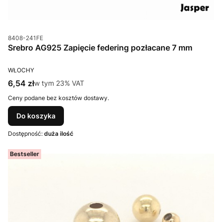
Kod produktu
8408-241FE
Srebro AG925 Zapięcie federing pozłacane 7 mm
PRODUCENT
WŁOCHY
Cena brutto
6,54 zł
w tym %s VAT
w tym
23%
VAT
Ceny podane bez kosztów dostawy.
Do koszyka
Dostępność:
duża ilość
Bestseller