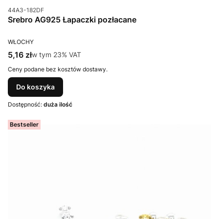
Kod produktu
44A3-182DF
Srebro AG925 Łapaczki pozłacane
PRODUCENT
WŁOCHY
Cena brutto
5,16 zł
w tym %s VAT
w tym
23%
VAT
Ceny podane bez kosztów dostawy.
Do koszyka
Dostępność:
duża ilość
Bestseller