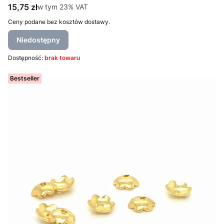
Cena brutto
15,75 zł
w tym %s VAT
w tym
23%
VAT
Ceny podane bez kosztów dostawy.
Niedostępny
Dostępność:
brak towaru
Bestseller