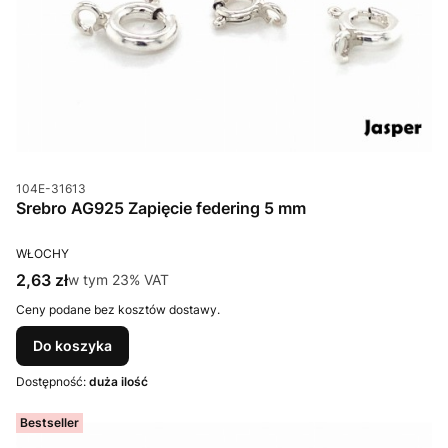
Kod produktu
104E-31613
Srebro AG925 Zapięcie federing 5 mm
PRODUCENT
WŁOCHY
Cena brutto
2,63 zł
w tym %s VAT
w tym
23%
VAT
Ceny podane bez kosztów dostawy.
Do koszyka
Dostępność:
duża ilość
Bestseller