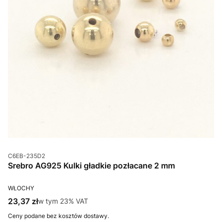
Kod produktu
C6EB-235D2
Srebro AG925 Kulki gładkie pozłacane 2 mm
PRODUCENT
WŁOCHY
Cena brutto
23,37 zł
w tym %s VAT
w tym
23%
VAT
Ceny podane bez kosztów dostawy.