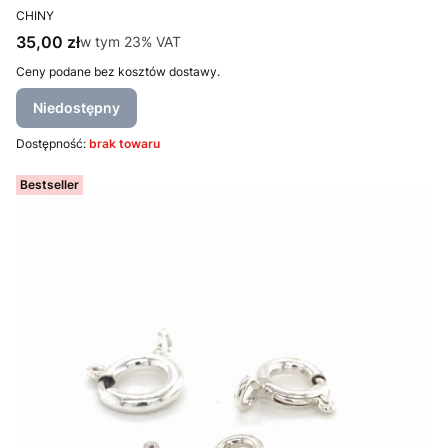
PRODUCENT
CHINY
Cena brutto
35,00 zł
w tym %s VAT
w tym
23%
VAT
Ceny podane bez kosztów dostawy.
Niedostępny
Dostępność:
brak towaru
Bestseller