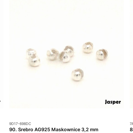
Kod produktu
K
9D17-698DC
7
90. Srebro AG925 Maskownice 3,2 mm