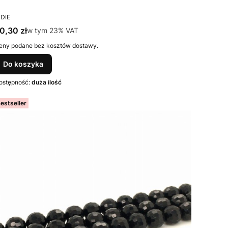
RODUCENT
NDIE
ena brutto
0,30 zł
w tym %s VAT
w tym
23%
VAT
eny podane bez kosztów dostawy.
Do koszyka
ostępność:
duża ilość
estseller