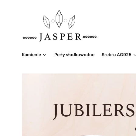
Kamienie
Perły słodkowodne
Srebro AG925