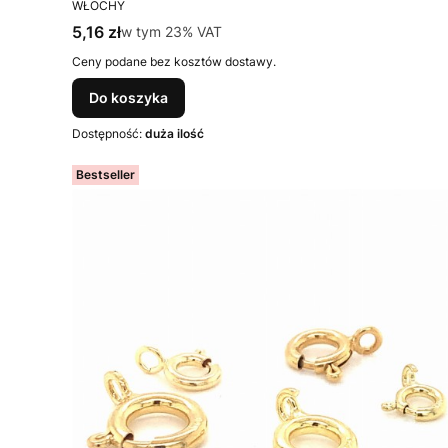
PRODUCENT
WŁOCHY
Cena brutto
5,16 zł
w tym %s VAT
w tym
23%
VAT
Ceny podane bez kosztów dostawy.
Do koszyka
Dostępność:
duża ilość
Bestseller