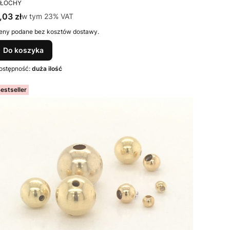
RODUCENT
ŁOCHY
ena brutto
,03 zł
w tym %s VAT
w tym
23%
VAT
eny podane bez kosztów dostawy.
Do koszyka
ostępność:
duża ilość
estseller