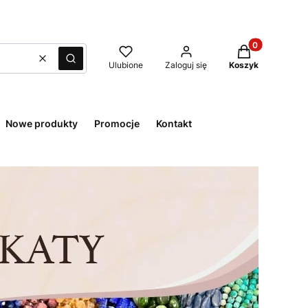
Produkty w kos
Wyczyść
Szukaj
Ulubione
Zaloguj się
Koszyk
Nowe produkty
Promocje
Kontakt