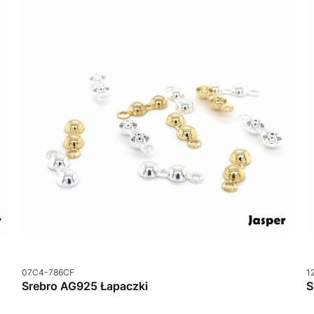
Kod produktu
K
07C4-786CF
1
Srebro AG925 Łapaczki
S