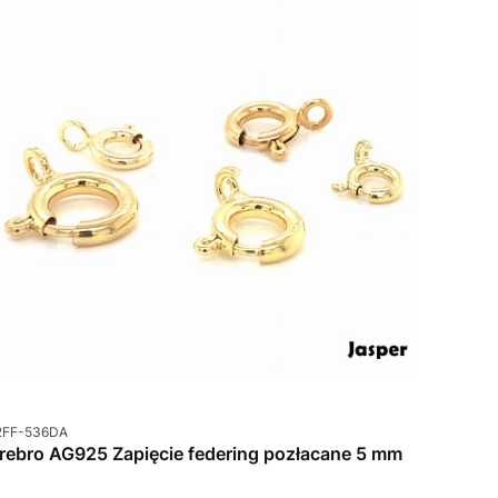
od produktu
2FF-536DA
rebro AG925 Zapięcie federing pozłacane 5 mm