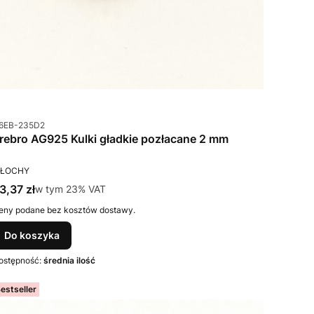
od produktu
6EB-235D2
Srebro AG925 Kulki gładkie pozłacane 2 mm
RODUCENT
ŁOCHY
ena brutto
3,37 zł
w tym %s VAT
w tym
23%
VAT
eny podane bez kosztów dostawy.
Do koszyka
ostępność:
średnia ilość
estseller