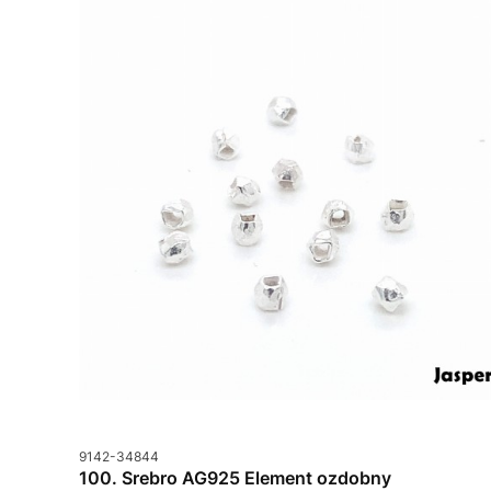
Kod produktu
9142-34844
100. Srebro AG925 Element ozdobny