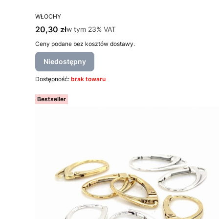
PRODUCENT
WŁOCHY
Cena brutto
20,30 zł
w tym %s VAT
w tym
23%
VAT
Ceny podane bez kosztów dostawy.
Niedostępny
Dostępność:
brak towaru
Bestseller