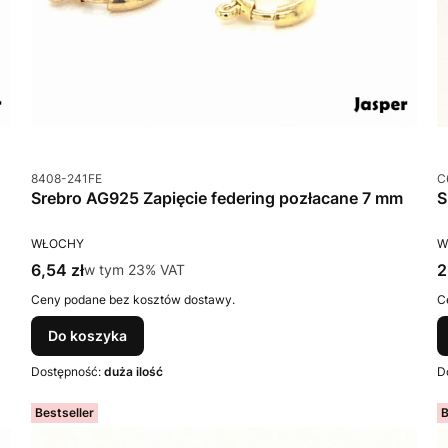
Kod produktu
K
8408-241FE
C
Srebro AG925 Zapięcie federing pozłacane 7 mm
PRODUCENT
P
WŁOCHY
W
Cena brutto
C
6,54 zł
w tym %s VAT
2
w tym
23%
VAT
Ceny podane bez kosztów dostawy.
C
Do koszyka
Dostępność:
duża ilość
D
Bestseller
B