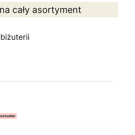
 na cały asortyment
iżuterii
estseller