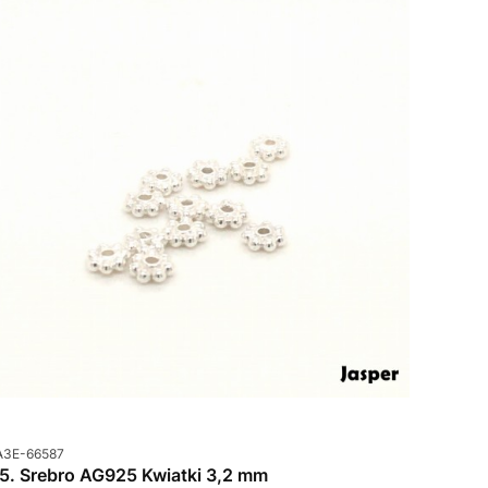
od produktu
A3E-66587
85. Srebro AG925 Kwiatki 3,2 mm