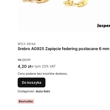
Kod produktu
9FD3-591A4
Srebro AG925 Zapięcie federing pozłacane 6 mm
PRODUCENT
WŁOCHY
Cena brutto
4,20 zł
w tym %s VAT
w tym
23%
VAT
Ceny podane bez kosztów dostawy.
Do koszyka
Dostępność:
duża ilość
Bestseller