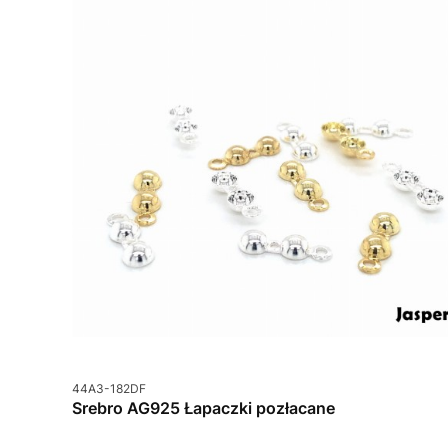
Kod produktu
44A3-182DF
Srebro AG925 Łapaczki pozłacane