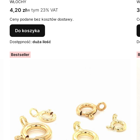
PRODUCENT
P
WŁOCHY
W
Cena brutto
C
4,20 zł
w tym %s VAT
3
w tym
23%
VAT
Ceny podane bez kosztów dostawy.
C
Do koszyka
Dostępność:
duża ilość
D
Bestseller
B