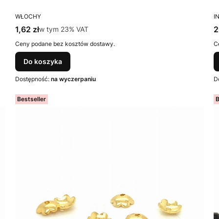
PRODUCENT
P
WŁOCHY
I
Cena brutto
C
1,62 zł
w tym %s VAT
2
w tym
23%
VAT
Ceny podane bez kosztów dostawy.
C
Do koszyka
Dostępność:
na wyczerpaniu
D
Bestseller
B