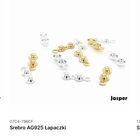
Kod produktu
K
07C4-786CF
1
Srebro AG925 Łapaczki
S