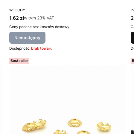
PRODUCENT
P
WŁOCHY
I
Cena brutto
C
1,62 zł
w tym %s VAT
2
w tym
23%
VAT
Ceny podane bez kosztów dostawy.
C
Niedostępny
Dostępność:
brak towaru
D
Bestseller
B