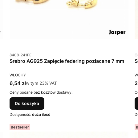
Kod produktu
K
8408-241FE
C
Srebro AG925 Zapięcie federing pozłacane 7 mm
PRODUCENT
P
WŁOCHY
W
Cena brutto
C
6,54 zł
w tym %s VAT
2
w tym
23%
VAT
Ceny podane bez kosztów dostawy.
C
Do koszyka
Dostępność:
duża ilość
D
Bestseller
B