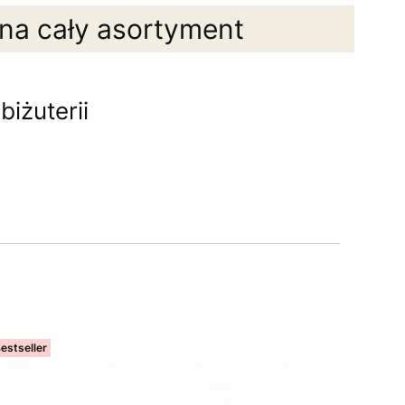
 na cały asortyment
iżuterii
estseller