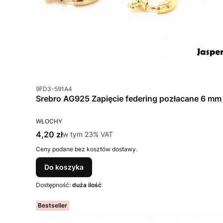
Kod produktu
9FD3-591A4
Srebro AG925 Zapięcie federing pozłacane 6 mm
PRODUCENT
WŁOCHY
Cena brutto
4,20 zł
w tym %s VAT
w tym
23%
VAT
Ceny podane bez kosztów dostawy.
Do koszyka
Dostępność:
duża ilość
Bestseller