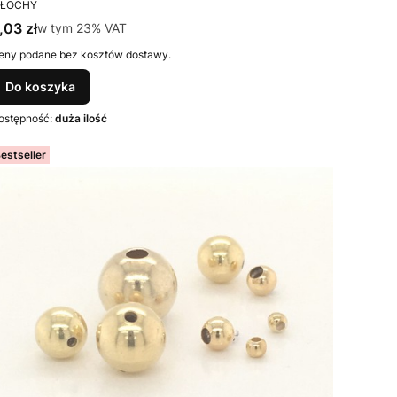
RODUCENT
ŁOCHY
ena brutto
,03 zł
w tym %s VAT
w tym
23%
VAT
eny podane bez kosztów dostawy.
Do koszyka
ostępność:
duża ilość
estseller