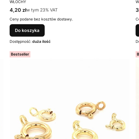
PRODUCENT
P
WŁOCHY
W
Cena brutto
C
4,20 zł
w tym %s VAT
3
w tym
23%
VAT
Ceny podane bez kosztów dostawy.
C
Do koszyka
Dostępność:
duża ilość
D
Bestseller
B