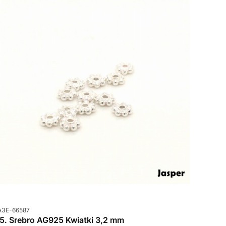
od produktu
A3E-66587
85. Srebro AG925 Kwiatki 3,2 mm