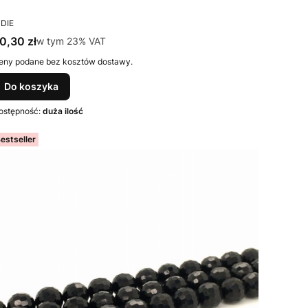
RODUCENT
NDIE
ena brutto
0,30 zł
w tym %s VAT
w tym
23%
VAT
eny podane bez kosztów dostawy.
Do koszyka
ostępność:
duża ilość
estseller