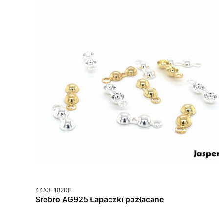
Kod produktu
44A3-182DF
Srebro AG925 Łapaczki pozłacane