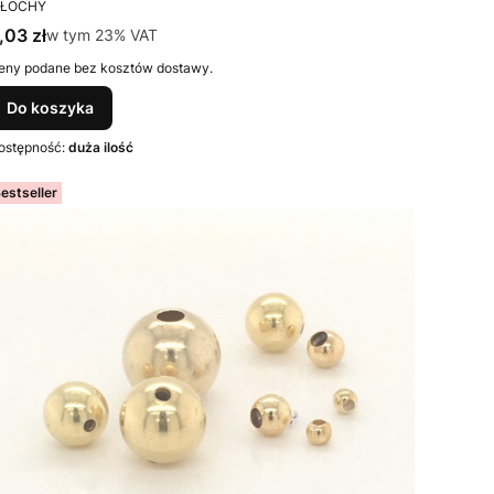
RODUCENT
ŁOCHY
ena brutto
,03 zł
w tym %s VAT
w tym
23%
VAT
eny podane bez kosztów dostawy.
Do koszyka
ostępność:
duża ilość
estseller