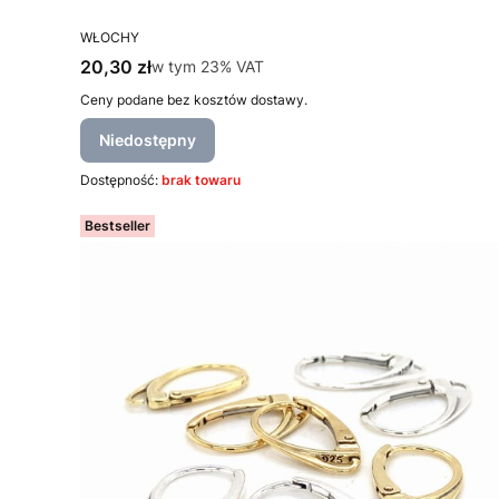
PRODUCENT
WŁOCHY
Cena brutto
20,30 zł
w tym %s VAT
w tym
23%
VAT
Ceny podane bez kosztów dostawy.
Niedostępny
Dostępność:
brak towaru
Bestseller