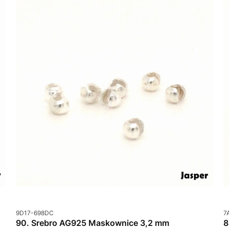
Kod produktu
K
9D17-698DC
7
90. Srebro AG925 Maskownice 3,2 mm