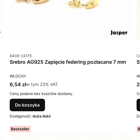
Kod produktu
K
8408-241FE
C
Srebro AG925 Zapięcie federing pozłacane 7 mm
PRODUCENT
P
WŁOCHY
W
Cena brutto
C
6,54 zł
w tym %s VAT
2
w tym
23%
VAT
Ceny podane bez kosztów dostawy.
C
Do koszyka
Dostępność:
duża ilość
D
Bestseller
B