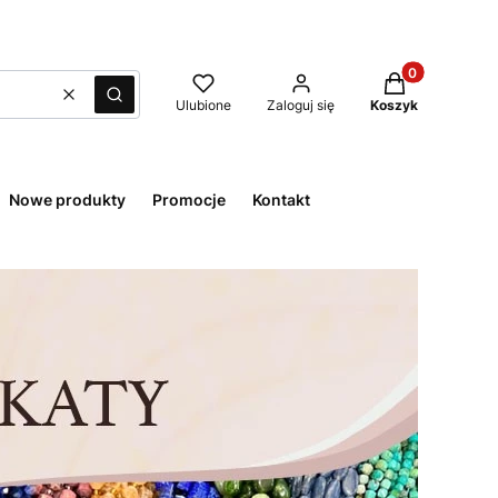
Produkty w kos
Wyczyść
Szukaj
Ulubione
Zaloguj się
Koszyk
Nowe produkty
Promocje
Kontakt