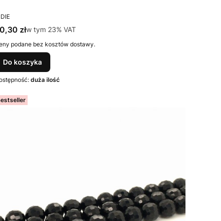
RODUCENT
NDIE
ena brutto
0,30 zł
w tym %s VAT
w tym
23%
VAT
eny podane bez kosztów dostawy.
Do koszyka
ostępność:
duża ilość
estseller