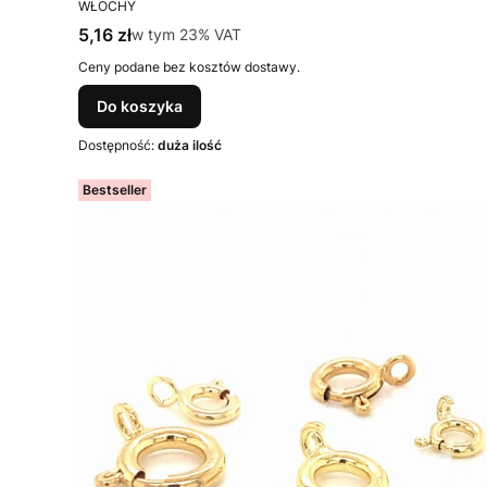
PRODUCENT
WŁOCHY
Cena brutto
5,16 zł
w tym %s VAT
w tym
23%
VAT
Ceny podane bez kosztów dostawy.
Do koszyka
Dostępność:
duża ilość
Bestseller