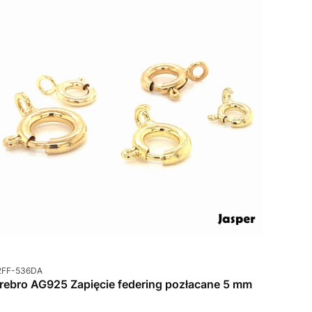
od produktu
2FF-536DA
rebro AG925 Zapięcie federing pozłacane 5 mm