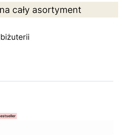
 na cały asortyment
iżuterii
estseller