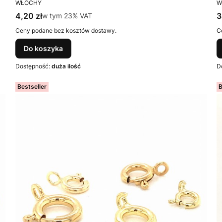
PRODUCENT
P
WŁOCHY
W
Cena brutto
C
4,20 zł
w tym %s VAT
3
w tym
23%
VAT
Ceny podane bez kosztów dostawy.
C
Do koszyka
Dostępność:
duża ilość
D
Bestseller
B