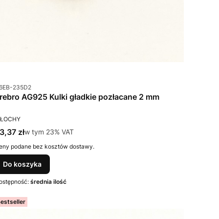
od produktu
6EB-235D2
Srebro AG925 Kulki gładkie pozłacane 2 mm
RODUCENT
ŁOCHY
ena brutto
3,37 zł
w tym %s VAT
w tym
23%
VAT
eny podane bez kosztów dostawy.
Do koszyka
ostępność:
średnia ilość
estseller