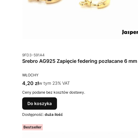
Kod produktu
9FD3-591A4
Srebro AG925 Zapięcie federing pozłacane 6 mm
PRODUCENT
WŁOCHY
Cena brutto
4,20 zł
w tym %s VAT
w tym
23%
VAT
Ceny podane bez kosztów dostawy.
Do koszyka
Dostępność:
duża ilość
Bestseller