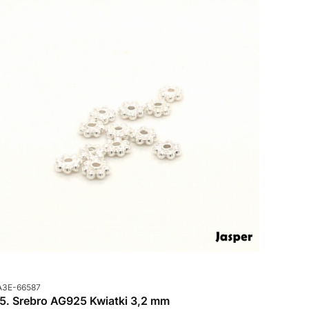
od produktu
A3E-66587
85. Srebro AG925 Kwiatki 3,2 mm