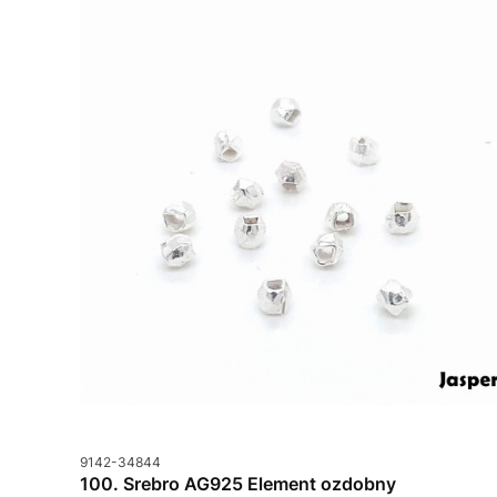
Kod produktu
9142-34844
100. Srebro AG925 Element ozdobny