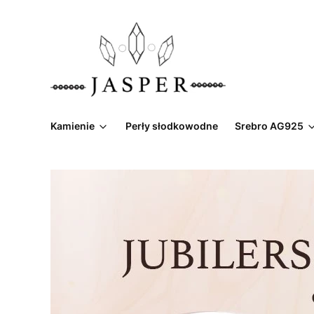
Kamienie
Perły słodkowodne
Srebro AG925