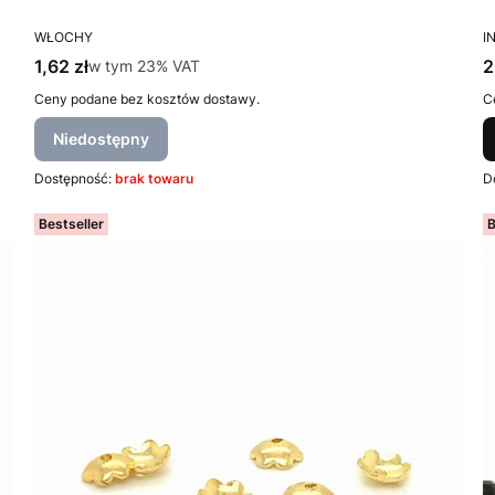
PRODUCENT
P
WŁOCHY
I
Cena brutto
C
1,62 zł
w tym %s VAT
2
w tym
23%
VAT
Ceny podane bez kosztów dostawy.
C
Niedostępny
Dostępność:
brak towaru
D
Bestseller
B