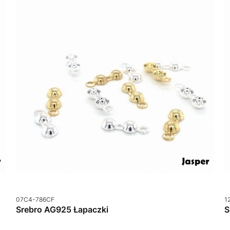
Kod produktu
K
07C4-786CF
1
Srebro AG925 Łapaczki
S