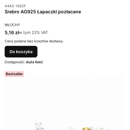
Kod produktu
44A3-182DF
Srebro AG925 Łapaczki pozłacane
PRODUCENT
WŁOCHY
Cena brutto
5,16 zł
w tym %s VAT
w tym
23%
VAT
Ceny podane bez kosztów dostawy.
Do koszyka
Dostępność:
duża ilość
Bestseller