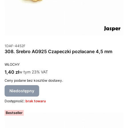
Kod produktu
1DAF-4452F
308. Srebro AG925 Czapeczki pozłacane 4,5 mm
PRODUCENT
WŁOCHY
Cena brutto
1,40 zł
w tym %s VAT
w tym
23%
VAT
Ceny podane bez kosztów dostawy.
Niedostępny
Dostępność:
brak towaru
Bestseller