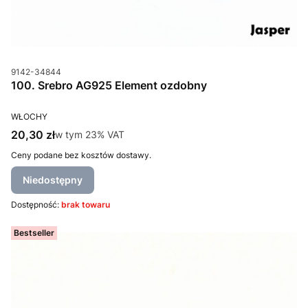
Kod produktu
9142-34844
100. Srebro AG925 Element ozdobny
PRODUCENT
WŁOCHY
Cena brutto
20,30 zł
w tym %s VAT
w tym
23%
VAT
Ceny podane bez kosztów dostawy.
Niedostępny
Dostępność:
brak towaru
Bestseller