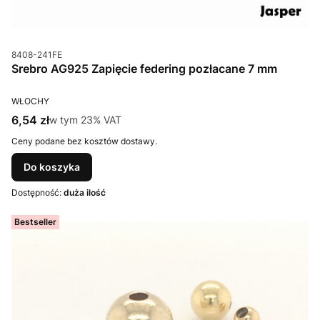
Kod produktu
8408-241FE
Srebro AG925 Zapięcie federing pozłacane 7 mm
PRODUCENT
WŁOCHY
Cena brutto
6,54 zł
w tym %s VAT
w tym
23%
VAT
Ceny podane bez kosztów dostawy.
Do koszyka
Dostępność:
duża ilość
Bestseller