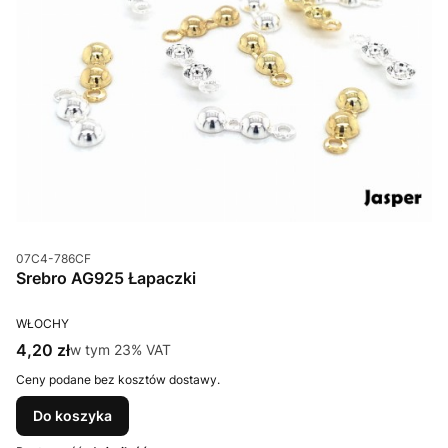
Kod produktu
07C4-786CF
Srebro AG925 Łapaczki
PRODUCENT
WŁOCHY
Cena brutto
4,20 zł
w tym %s VAT
w tym
23%
VAT
Ceny podane bez kosztów dostawy.
Do koszyka