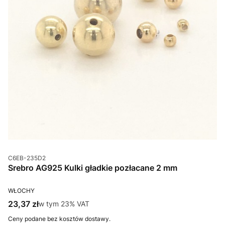
Kod produktu
C6EB-235D2
Srebro AG925 Kulki gładkie pozłacane 2 mm
PRODUCENT
WŁOCHY
Cena brutto
23,37 zł
w tym %s VAT
w tym
23%
VAT
Ceny podane bez kosztów dostawy.