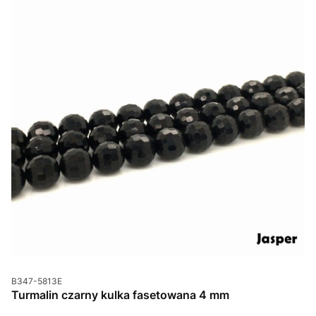
Kod produktu
B347-5813E
Turmalin czarny kulka fasetowana 4 mm