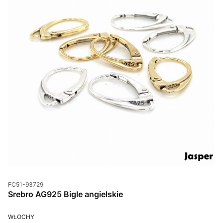
Kod produktu
FC51-93729
Srebro AG925 Bigle angielskie
PRODUCENT
WŁOCHY