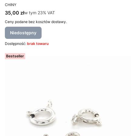
PRODUCENT
CHINY
Cena brutto
35,00 zł
w tym %s VAT
w tym
23%
VAT
Ceny podane bez kosztów dostawy.
Niedostępny
Dostępność:
brak towaru
Bestseller