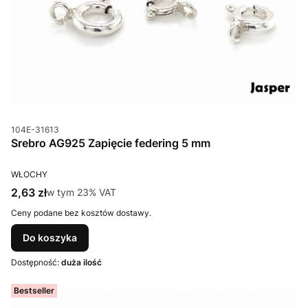
Kod produktu
104E-31613
Srebro AG925 Zapięcie federing 5 mm
PRODUCENT
WŁOCHY
Cena brutto
2,63 zł
w tym %s VAT
w tym
23%
VAT
Ceny podane bez kosztów dostawy.
Do koszyka
Dostępność:
duża ilość
Bestseller