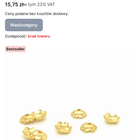
Cena brutto
15,75 zł
w tym %s VAT
w tym
23%
VAT
Ceny podane bez kosztów dostawy.
Niedostępny
Dostępność:
brak towaru
Bestseller