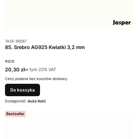
Kod produktu
7A3E-66587
85. Srebro AG925 Kwiatki 3,2 mm
PRODUCENT
INDIE
Cena brutto
20,30 zł
w tym %s VAT
w tym
23%
VAT
Ceny podane bez kosztów dostawy.
Do koszyka
Dostępność:
duża ilość
Bestseller