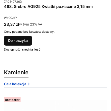
Kod produktu
7A08-2736D
468. Srebro AG925 Kwiatki pozłacane 3,15 mm
PRODUCENT
WŁOCHY
Cena brutto
23,37 zł
w tym %s VAT
w tym
23%
VAT
Ceny podane bez kosztów dostawy.
Do koszyka
Dostępność:
średnia ilość
Kamienie
Cała kolekcja
Bestseller