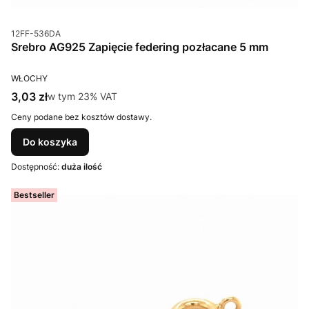
Kod produktu
12FF-536DA
Srebro AG925 Zapięcie federing pozłacane 5 mm
PRODUCENT
WŁOCHY
Cena brutto
3,03 zł
w tym %s VAT
w tym
23%
VAT
Ceny podane bez kosztów dostawy.
Do koszyka
Dostępność:
duża ilość
Bestseller