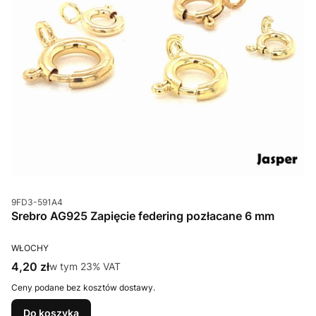
Kod produktu
9FD3-591A4
Srebro AG925 Zapięcie federing pozłacane 6 mm
PRODUCENT
WŁOCHY
Cena brutto
4,20 zł
w tym %s VAT
w tym
23%
VAT
Ceny podane bez kosztów dostawy.
Do koszyka