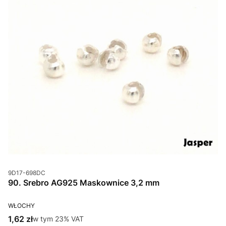
Kod produktu
9D17-698DC
90. Srebro AG925 Maskownice 3,2 mm
PRODUCENT
WŁOCHY
Cena brutto
1,62 zł
w tym %s VAT
w tym
23%
VAT