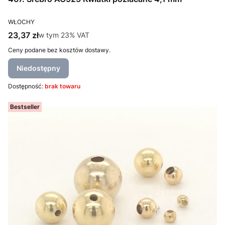
PRODUCENT
WŁOCHY
Cena brutto
23,37 zł
w tym %s VAT
w tym
23%
VAT
Ceny podane bez kosztów dostawy.
Niedostępny
Dostępność:
brak towaru
Bestseller