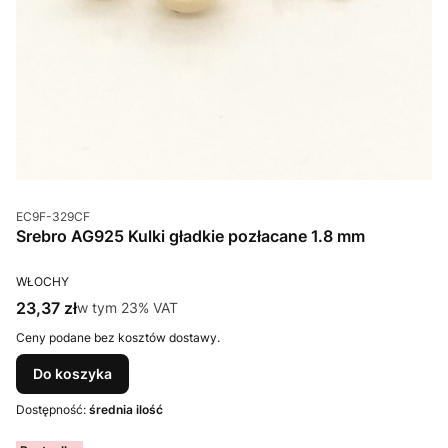
Kod produktu
EC9F-329CF
Srebro AG925 Kulki gładkie pozłacane 1.8 mm
PRODUCENT
WŁOCHY
Cena brutto
23,37 zł
w tym %s VAT
w tym
23%
VAT
Ceny podane bez kosztów dostawy.
Do koszyka
Dostępność:
średnia ilość