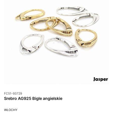
Kod produktu
FC51-93729
Srebro AG925 Bigle angielskie
PRODUCENT
WŁOCHY