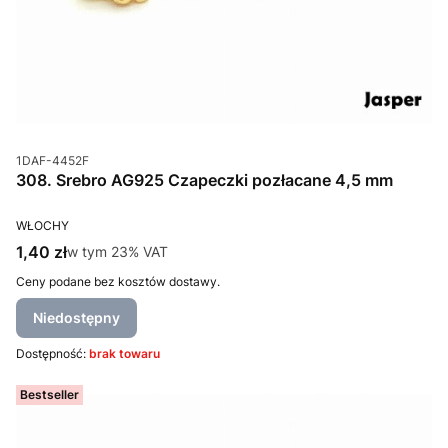
Kod produktu
1DAF-4452F
308. Srebro AG925 Czapeczki pozłacane 4,5 mm
PRODUCENT
WŁOCHY
Cena brutto
1,40 zł
w tym %s VAT
w tym
23%
VAT
Ceny podane bez kosztów dostawy.
Niedostępny
Dostępność:
brak towaru
Bestseller