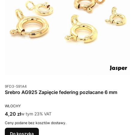
Kod produktu
9FD3-591A4
Srebro AG925 Zapięcie federing pozłacane 6 mm
PRODUCENT
WŁOCHY
Cena brutto
4,20 zł
w tym %s VAT
w tym
23%
VAT
Ceny podane bez kosztów dostawy.
Do koszyka