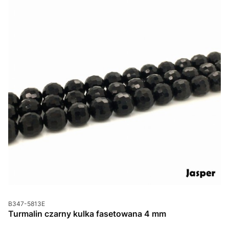
Kod produktu
B347-5813E
Turmalin czarny kulka fasetowana 4 mm