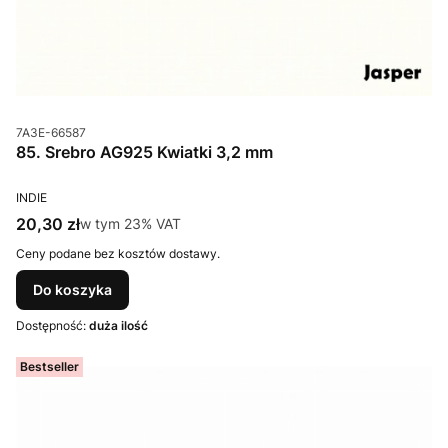
Kod produktu
7A3E-66587
85. Srebro AG925 Kwiatki 3,2 mm
PRODUCENT
INDIE
Cena brutto
20,30 zł
w tym %s VAT
w tym
23%
VAT
Ceny podane bez kosztów dostawy.
Do koszyka
Dostępność:
duża ilość
Bestseller