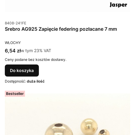
Kod produktu
8408-241FE
Srebro AG925 Zapięcie federing pozłacane 7 mm
PRODUCENT
WŁOCHY
Cena brutto
6,54 zł
w tym %s VAT
w tym
23%
VAT
Ceny podane bez kosztów dostawy.
Do koszyka
Dostępność:
duża ilość
Bestseller