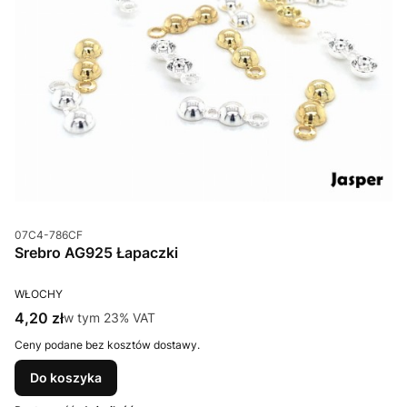
Kod produktu
07C4-786CF
Srebro AG925 Łapaczki
PRODUCENT
WŁOCHY
Cena brutto
4,20 zł
w tym %s VAT
w tym
23%
VAT
Ceny podane bez kosztów dostawy.
Do koszyka