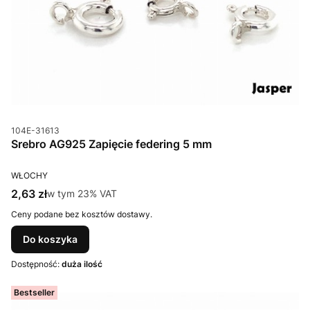
Kod produktu
104E-31613
Srebro AG925 Zapięcie federing 5 mm
PRODUCENT
WŁOCHY
Cena brutto
2,63 zł
w tym %s VAT
w tym
23%
VAT
Ceny podane bez kosztów dostawy.
Do koszyka
Dostępność:
duża ilość
Bestseller