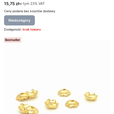
Cena brutto
15,75 zł
w tym %s VAT
w tym
23%
VAT
Ceny podane bez kosztów dostawy.
Niedostępny
Dostępność:
brak towaru
Bestseller