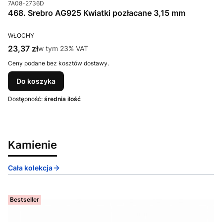
Kod produktu
7A08-2736D
468. Srebro AG925 Kwiatki pozłacane 3,15 mm
PRODUCENT
WŁOCHY
Cena brutto
23,37 zł
w tym %s VAT
w tym
23%
VAT
Ceny podane bez kosztów dostawy.
Do koszyka
Dostępność:
średnia ilość
Kamienie
Cała kolekcja
Bestseller