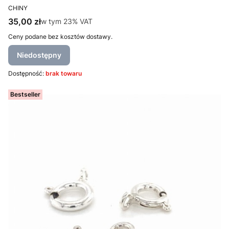
PRODUCENT
CHINY
Cena brutto
35,00 zł
w tym %s VAT
w tym
23%
VAT
Ceny podane bez kosztów dostawy.
Niedostępny
Dostępność:
brak towaru
Bestseller