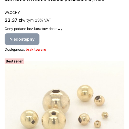
PRODUCENT
WŁOCHY
Cena brutto
23,37 zł
w tym %s VAT
w tym
23%
VAT
Ceny podane bez kosztów dostawy.
Niedostępny
Dostępność:
brak towaru
Bestseller