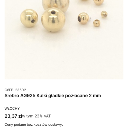
Kod produktu
C6EB-235D2
Srebro AG925 Kulki gładkie pozłacane 2 mm
PRODUCENT
WŁOCHY
Cena brutto
23,37 zł
w tym %s VAT
w tym
23%
VAT
Ceny podane bez kosztów dostawy.