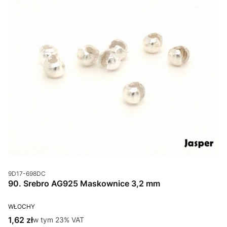
Kod produktu
9D17-698DC
90. Srebro AG925 Maskownice 3,2 mm
PRODUCENT
WŁOCHY
Cena brutto
1,62 zł
w tym %s VAT
w tym
23%
VAT