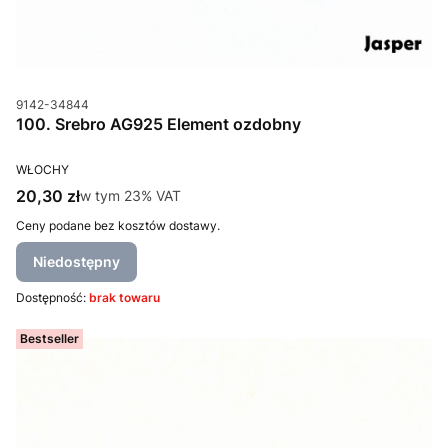
Kod produktu
9142-34844
100. Srebro AG925 Element ozdobny
PRODUCENT
WŁOCHY
Cena brutto
20,30 zł
w tym %s VAT
w tym
23%
VAT
Ceny podane bez kosztów dostawy.
Niedostępny
Dostępność:
brak towaru
Bestseller