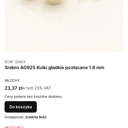
Kod produktu
EC9F-329CF
Srebro AG925 Kulki gładkie pozłacane 1.8 mm
PRODUCENT
WŁOCHY
Cena brutto
23,37 zł
w tym %s VAT
w tym
23%
VAT
Ceny podane bez kosztów dostawy.
Do koszyka
Dostępność:
średnia ilość