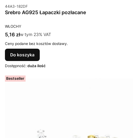
Kod produktu
44A3-182DF
Srebro AG925 Łapaczki pozłacane
PRODUCENT
WŁOCHY
Cena brutto
5,16 zł
w tym %s VAT
w tym
23%
VAT
Ceny podane bez kosztów dostawy.
Do koszyka
Dostępność:
duża ilość
Bestseller