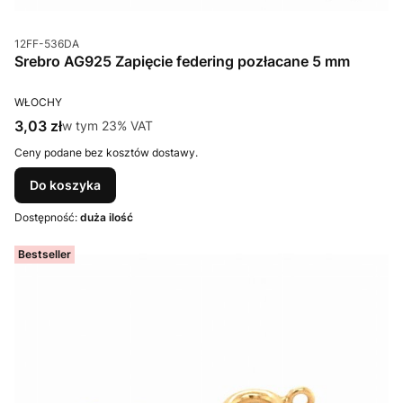
Kod produktu
12FF-536DA
Srebro AG925 Zapięcie federing pozłacane 5 mm
PRODUCENT
WŁOCHY
Cena brutto
3,03 zł
w tym %s VAT
w tym
23%
VAT
Ceny podane bez kosztów dostawy.
Do koszyka
Dostępność:
duża ilość
Bestseller