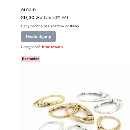
PRODUCENT
WŁOCHY
Cena brutto
20,30 zł
w tym %s VAT
w tym
23%
VAT
Ceny podane bez kosztów dostawy.
Niedostępny
Dostępność:
brak towaru
Bestseller