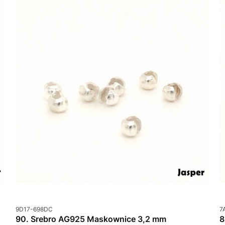
Kod produktu
K
9D17-698DC
7
90. Srebro AG925 Maskownice 3,2 mm