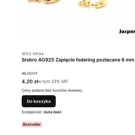
Kod produktu
9FD3-591A4
Srebro AG925 Zapięcie federing pozłacane 6 mm
PRODUCENT
WŁOCHY
Cena brutto
4,20 zł
w tym %s VAT
w tym
23%
VAT
Ceny podane bez kosztów dostawy.
Do koszyka
Dostępność:
duża ilość
Bestseller