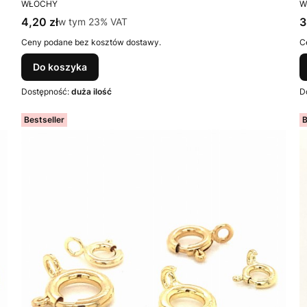
PRODUCENT
P
WŁOCHY
W
Cena brutto
C
4,20 zł
w tym %s VAT
3
w tym
23%
VAT
Ceny podane bez kosztów dostawy.
C
Do koszyka
Dostępność:
duża ilość
D
Bestseller
B