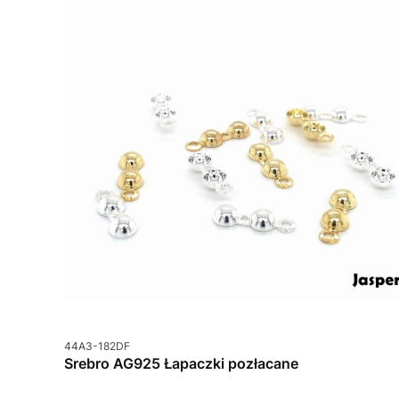
Kod produktu
44A3-182DF
Srebro AG925 Łapaczki pozłacane