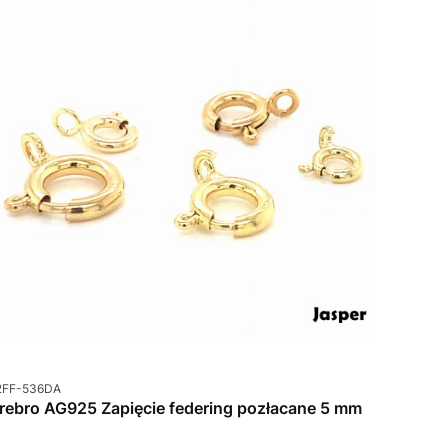
od produktu
2FF-536DA
rebro AG925 Zapięcie federing pozłacane 5 mm