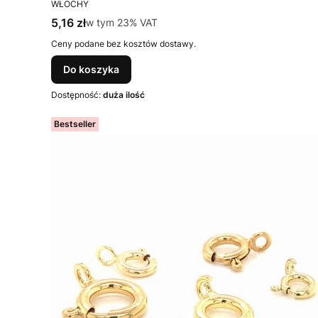
PRODUCENT
WŁOCHY
Cena brutto
5,16 zł
w tym %s VAT
w tym
23%
VAT
Ceny podane bez kosztów dostawy.
Do koszyka
Dostępność:
duża ilość
Bestseller