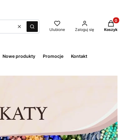
Produkty w kos
Wyczyść
Szukaj
Ulubione
Zaloguj się
Koszyk
Nowe produkty
Promocje
Kontakt