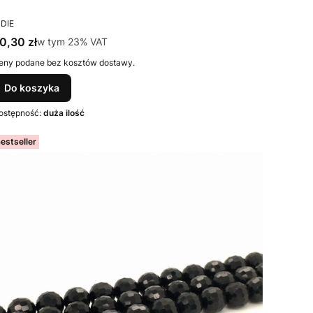
RODUCENT
NDIE
ena brutto
0,30 zł
w tym %s VAT
w tym
23%
VAT
eny podane bez kosztów dostawy.
Do koszyka
ostępność:
duża ilość
estseller