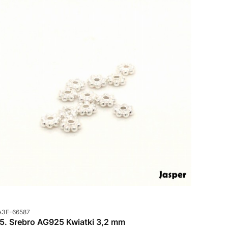
od produktu
A3E-66587
85. Srebro AG925 Kwiatki 3,2 mm