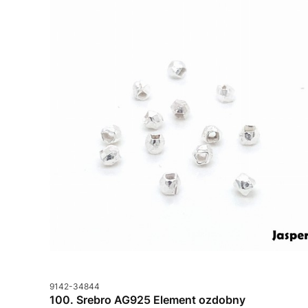
Kod produktu
9142-34844
100. Srebro AG925 Element ozdobny