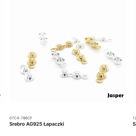
Kod produktu
K
07C4-786CF
1
Srebro AG925 Łapaczki
S