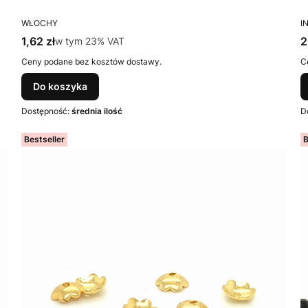
PRODUCENT
P
WŁOCHY
I
Cena brutto
C
1,62 zł
w tym %s VAT
2
w tym
23%
VAT
Ceny podane bez kosztów dostawy.
C
Do koszyka
Dostępność:
średnia ilość
D
Bestseller
B