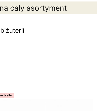
 na cały asortyment
iżuterii
estseller