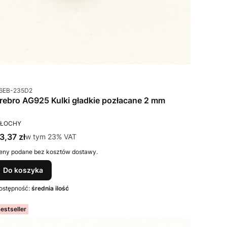
od produktu
6EB-235D2
Srebro AG925 Kulki gładkie pozłacane 2 mm
RODUCENT
ŁOCHY
ena brutto
3,37 zł
w tym %s VAT
w tym
23%
VAT
eny podane bez kosztów dostawy.
Do koszyka
ostępność:
średnia ilość
estseller