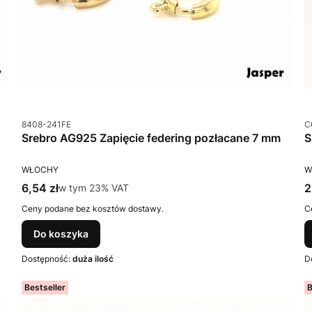
Kod produktu
K
8408-241FE
C
Srebro AG925 Zapięcie federing pozłacane 7 mm
PRODUCENT
P
WŁOCHY
W
Cena brutto
C
6,54 zł
w tym %s VAT
2
w tym
23%
VAT
Ceny podane bez kosztów dostawy.
C
Do koszyka
Dostępność:
duża ilość
D
Bestseller
B