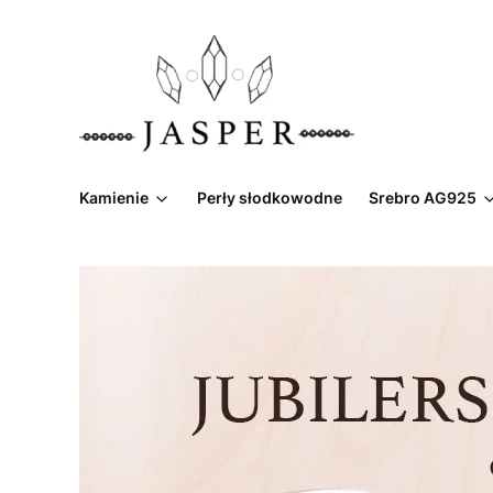
Kamienie
Perły słodkowodne
Srebro AG925