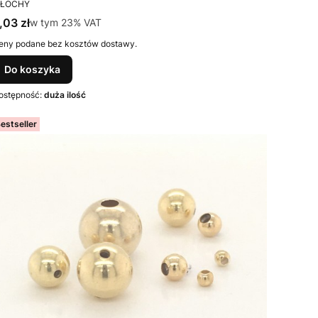
RODUCENT
ŁOCHY
ena brutto
,03 zł
w tym %s VAT
w tym
23%
VAT
eny podane bez kosztów dostawy.
Do koszyka
ostępność:
duża ilość
estseller