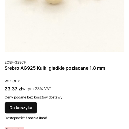
Kod produktu
EC9F-329CF
Srebro AG925 Kulki gładkie pozłacane 1.8 mm
PRODUCENT
WŁOCHY
Cena brutto
23,37 zł
w tym %s VAT
w tym
23%
VAT
Ceny podane bez kosztów dostawy.
Do koszyka
Dostępność:
średnia ilość