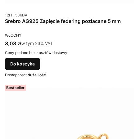
Kod produktu
12FF-536DA
Srebro AG925 Zapięcie federing pozłacane 5 mm
PRODUCENT
WŁOCHY
Cena brutto
3,03 zł
w tym %s VAT
w tym
23%
VAT
Ceny podane bez kosztów dostawy.
Do koszyka
Dostępność:
duża ilość
Bestseller