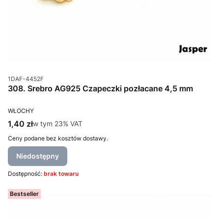
Kod produktu
1DAF-4452F
308. Srebro AG925 Czapeczki pozłacane 4,5 mm
PRODUCENT
WŁOCHY
Cena brutto
1,40 zł
w tym %s VAT
w tym
23%
VAT
Ceny podane bez kosztów dostawy.
Niedostępny
Dostępność:
brak towaru
Bestseller