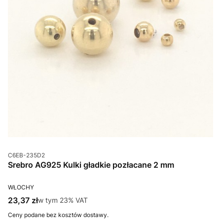
Kod produktu
C6EB-235D2
Srebro AG925 Kulki gładkie pozłacane 2 mm
PRODUCENT
WŁOCHY
Cena brutto
23,37 zł
w tym %s VAT
w tym
23%
VAT
Ceny podane bez kosztów dostawy.