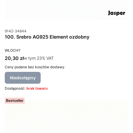
Kod produktu
9142-34844
100. Srebro AG925 Element ozdobny
PRODUCENT
WŁOCHY
Cena brutto
20,30 zł
w tym %s VAT
w tym
23%
VAT
Ceny podane bez kosztów dostawy.
Niedostępny
Dostępność:
brak towaru
Bestseller