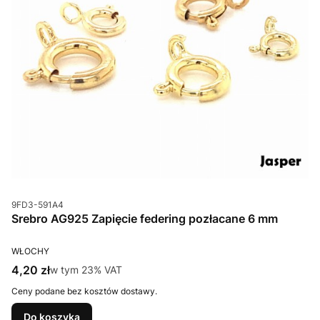
Kod produktu
9FD3-591A4
Srebro AG925 Zapięcie federing pozłacane 6 mm
PRODUCENT
WŁOCHY
Cena brutto
4,20 zł
w tym %s VAT
w tym
23%
VAT
Ceny podane bez kosztów dostawy.
Do koszyka