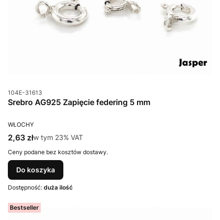
Kod produktu
104E-31613
Srebro AG925 Zapięcie federing 5 mm
PRODUCENT
WŁOCHY
Cena brutto
2,63 zł
w tym %s VAT
w tym
23%
VAT
Ceny podane bez kosztów dostawy.
Do koszyka
Dostępność:
duża ilość
Bestseller