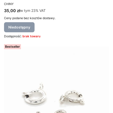
PRODUCENT
CHINY
Cena brutto
35,00 zł
w tym %s VAT
w tym
23%
VAT
Ceny podane bez kosztów dostawy.
Niedostępny
Dostępność:
brak towaru
Bestseller