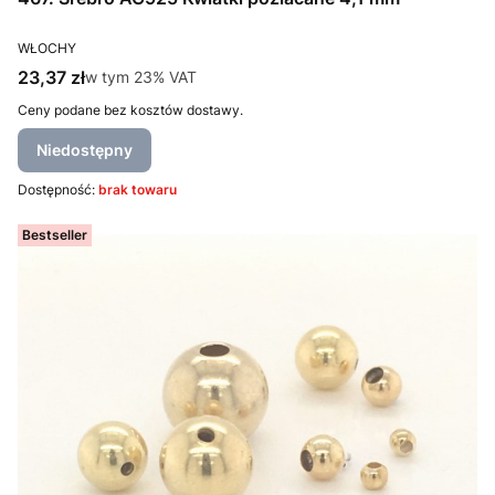
PRODUCENT
WŁOCHY
Cena brutto
23,37 zł
w tym %s VAT
w tym
23%
VAT
Ceny podane bez kosztów dostawy.
Niedostępny
Dostępność:
brak towaru
Bestseller