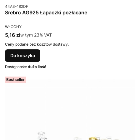
Kod produktu
44A3-182DF
Srebro AG925 Łapaczki pozłacane
PRODUCENT
WŁOCHY
Cena brutto
5,16 zł
w tym %s VAT
w tym
23%
VAT
Ceny podane bez kosztów dostawy.
Do koszyka
Dostępność:
duża ilość
Bestseller