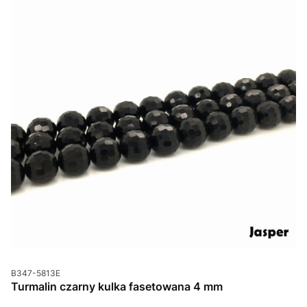
Kod produktu
B347-5813E
Turmalin czarny kulka fasetowana 4 mm