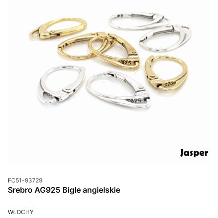
Kod produktu
FC51-93729
Srebro AG925 Bigle angielskie
PRODUCENT
WŁOCHY