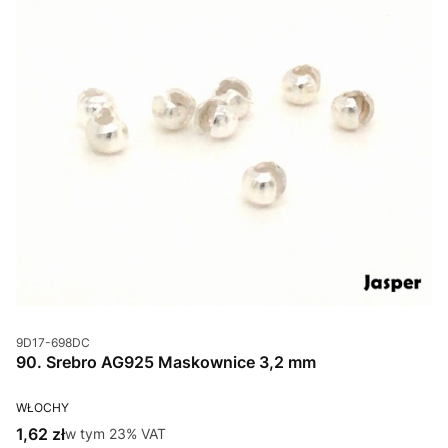
Kod produktu
9D17-698DC
90. Srebro AG925 Maskownice 3,2 mm
PRODUCENT
WŁOCHY
Cena brutto
1,62 zł
w tym %s VAT
w tym
23%
VAT