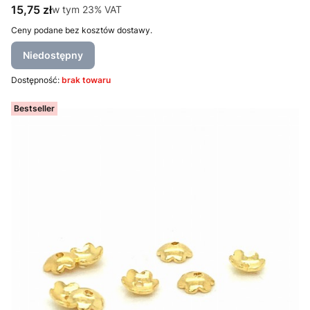
Cena brutto
15,75 zł
w tym %s VAT
w tym
23%
VAT
Ceny podane bez kosztów dostawy.
Niedostępny
Dostępność:
brak towaru
Bestseller