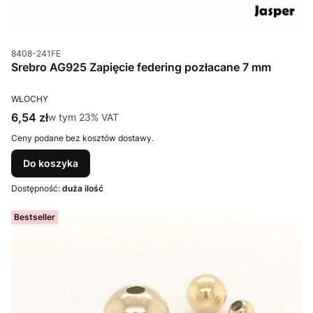
Kod produktu
8408-241FE
Srebro AG925 Zapięcie federing pozłacane 7 mm
PRODUCENT
WŁOCHY
Cena brutto
6,54 zł
w tym %s VAT
w tym
23%
VAT
Ceny podane bez kosztów dostawy.
Do koszyka
Dostępność:
duża ilość
Bestseller