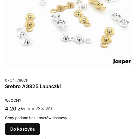
Kod produktu
07C4-786CF
Srebro AG925 Łapaczki
PRODUCENT
WŁOCHY
Cena brutto
4,20 zł
w tym %s VAT
w tym
23%
VAT
Ceny podane bez kosztów dostawy.
Do koszyka