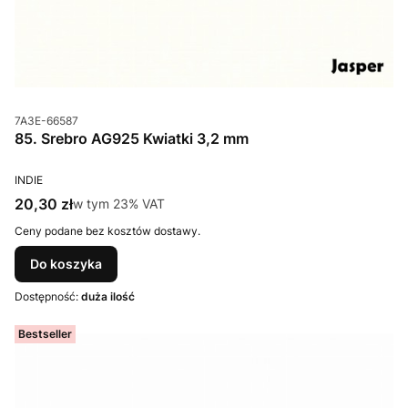
Kod produktu
7A3E-66587
85. Srebro AG925 Kwiatki 3,2 mm
PRODUCENT
INDIE
Cena brutto
20,30 zł
w tym %s VAT
w tym
23%
VAT
Ceny podane bez kosztów dostawy.
Do koszyka
Dostępność:
duża ilość
Bestseller