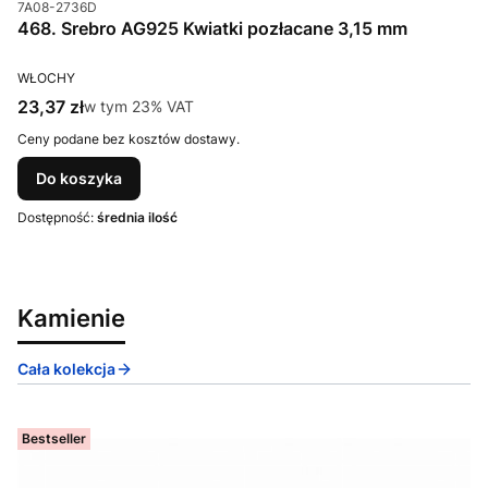
Kod produktu
7A08-2736D
468. Srebro AG925 Kwiatki pozłacane 3,15 mm
PRODUCENT
WŁOCHY
Cena brutto
23,37 zł
w tym %s VAT
w tym
23%
VAT
Ceny podane bez kosztów dostawy.
Do koszyka
Dostępność:
średnia ilość
Kamienie
Cała kolekcja
Bestseller