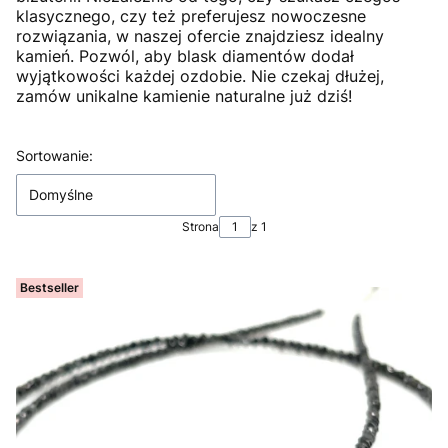
klasycznego, czy też preferujesz nowoczesne
rozwiązania, w naszej ofercie znajdziesz idealny
kamień. Pozwól, aby blask diamentów dodał
wyjątkowości każdej ozdobie. Nie czekaj dłużej,
zamów unikalne kamienie naturalne już dziś!
Lista produktów
Sortowanie:
Domyślne
Strona
z 1
Bestseller