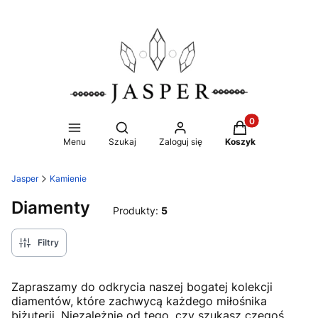
Produkty w koszy
Otwórz wyszukiwarkę
Menu
Szukaj
Zaloguj się
Koszyk
Jasper
Kamienie
Diamenty
Produkty:
5
Filtry
Zapraszamy do odkrycia naszej bogatej kolekcji
diamentów, które zachwycą każdego miłośnika
biżuterii. Niezależnie od tego, czy szukasz czegoś