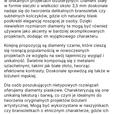
w unikalnych projektach biżuteryjnych. Diament biały
w formie sieczki o wielkości około 3,5 mm doskonale
nadaje się do tworzenia delikatnych bransoletek czy
subtelnych kolczyków, gdzie ich naturalny blask
podkreśli elegancję noszącej je osoby. Dzięki
niewielkim rozmiarom diamenty te mogą być również
używane jako akcenty w bardziej skomplikowanych
projektach, dodając im wyjątkowego charakteru.
Kolejną propozycją są diamenty czarne, które cieszą
się rosnącą popularnością w nowoczesnych
projektach ze względu na swój tajemniczy wygląd i
unikalność. Świetnie komponują się z metalami
szlachetnymi, takimi jak białe złoto, tworząc
efektowne kontrasty. Doskonale sprawdzą się także w
biżuterii męskiej.
Dla osób poszukujących nietypowych rozwiązań
oferujemy diamenty piaskowe. Charakteryzują się one
unikalną teksturą i barwą, co czyni je idealnymi do
tworzenia oryginalnych projektów biżuterii
artystycznej. Mogą być wykorzystane w naszyjnikach
czy bransoletkach o etnicznym charakterze, gdzie ich