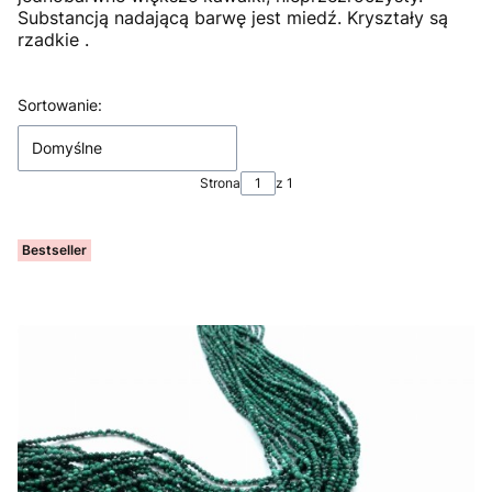
Substancją nadającą barwę jest miedź. Kryształy są
rzadkie .
Lista produktów
Sortowanie:
Domyślne
Strona
z 1
Bestseller