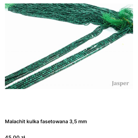
Malachit kulka fasetowana 3,5 mm
Cena
45,00 zł