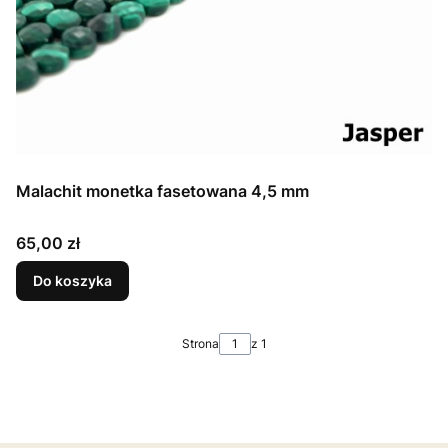
Malachit monetka fasetowana 4,5 mm
Cena
65,00 zł
Do koszyka
Strona
z 1