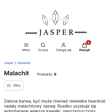
Produkty w koszy
Otwórz wyszukiwarkę
Menu
Szukaj
Zaloguj się
Koszyk
Jasper
Kamienie
Malachit
Produkty:
9
Filtry
Zielona barwa, być może również niewielka twardość
nadały malachitowy nazwę. Rzadko uzyskuje się
jednobarwne większe kawałki, nieprzezroczysty.