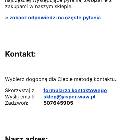
najczęściej występujące pytania, związanie z
zakupami w naszym sklepie.
»
zobacz odpowiedzi na częste pytania
Kontakt:
Wybierz dogodną dla Ciebie metodę kontaktu.
Skorzystaj z:
formularza kontaktowego
Wyślij email:
sklep@jasper.waw.pl
Zadzwoń:
507645905
Nasz adres: