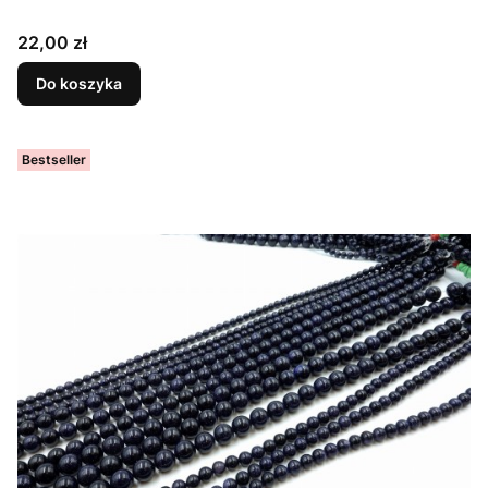
Cena
22,00 zł
Do koszyka
Bestseller