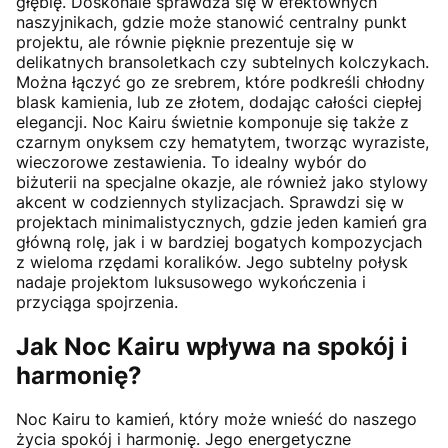
głębię. Doskonale sprawdza się w efektownych
naszyjnikach, gdzie może stanowić centralny punkt
projektu, ale równie pięknie prezentuje się w
delikatnych bransoletkach czy subtelnych kolczykach.
Można łączyć go ze srebrem, które podkreśli chłodny
blask kamienia, lub ze złotem, dodając całości ciepłej
elegancji. Noc Kairu świetnie komponuje się także z
czarnym onyksem czy hematytem, tworząc wyraziste,
wieczorowe zestawienia. To idealny wybór do
biżuterii na specjalne okazje, ale również jako stylowy
akcent w codziennych stylizacjach. Sprawdzi się w
projektach minimalistycznych, gdzie jeden kamień gra
główną rolę, jak i w bardziej bogatych kompozycjach
z wieloma rzędami koralików. Jego subtelny połysk
nadaje projektom luksusowego wykończenia i
przyciąga spojrzenia.
Jak Noc Kairu wpływa na spokój i
harmonię?
Noc Kairu to kamień, który może wnieść do naszego
życia spokój i harmonię. Jego energetyczne