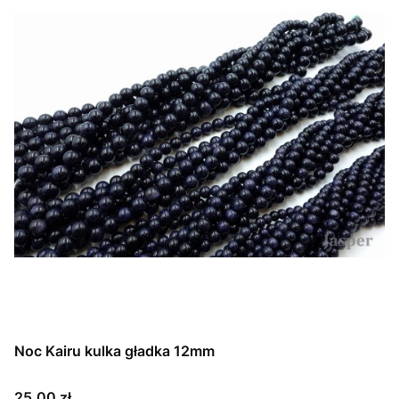
Noc Kairu kulka gładka 12mm
Cena
25,00 zł