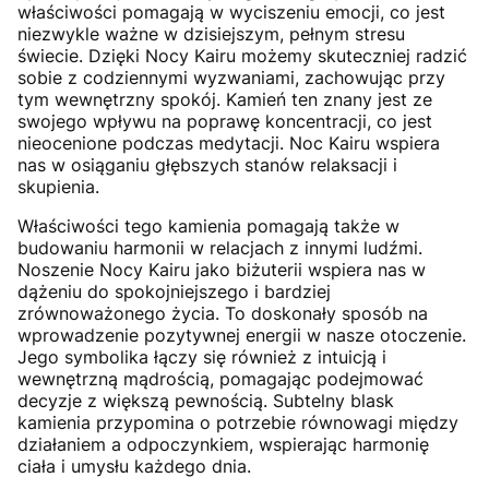
właściwości pomagają w wyciszeniu emocji, co jest
niezwykle ważne w dzisiejszym, pełnym stresu
świecie. Dzięki Nocy Kairu możemy skuteczniej radzić
sobie z codziennymi wyzwaniami, zachowując przy
tym wewnętrzny spokój. Kamień ten znany jest ze
swojego wpływu na poprawę koncentracji, co jest
nieocenione podczas medytacji. Noc Kairu wspiera
nas w osiąganiu głębszych stanów relaksacji i
skupienia.
Właściwości tego kamienia pomagają także w
budowaniu harmonii w relacjach z innymi ludźmi.
Noszenie Nocy Kairu jako biżuterii wspiera nas w
dążeniu do spokojniejszego i bardziej
zrównoważonego życia. To doskonały sposób na
wprowadzenie pozytywnej energii w nasze otoczenie.
Jego symbolika łączy się również z intuicją i
wewnętrzną mądrością, pomagając podejmować
decyzje z większą pewnością. Subtelny blask
kamienia przypomina o potrzebie równowagi między
działaniem a odpoczynkiem, wspierając harmonię
ciała i umysłu każdego dnia.