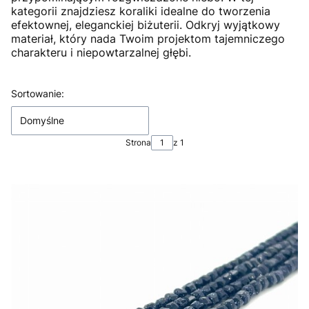
kategorii znajdziesz koraliki idealne do tworzenia
efektownej, eleganckiej biżuterii. Odkryj wyjątkowy
materiał, który nada Twoim projektom tajemniczego
charakteru i niepowtarzalnej głębi.
Lista produktów
Sortowanie:
Domyślne
Strona
z 1