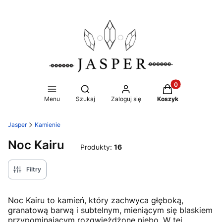
Produkty w koszy
Otwórz wyszukiwarkę
Menu
Szukaj
Zaloguj się
Koszyk
Jasper
Kamienie
Noc Kairu
Produkty:
16
Filtry
Noc Kairu to kamień, który zachwyca głęboką,
granatową barwą i subtelnym, mieniącym się blaskiem
przypominającym rozgwieżdżone niebo. W tej