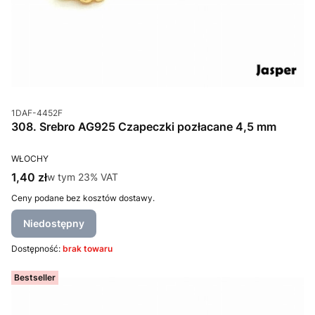
Kod produktu
1DAF-4452F
308. Srebro AG925 Czapeczki pozłacane 4,5 mm
PRODUCENT
WŁOCHY
Cena brutto
1,40 zł
w tym %s VAT
w tym
23%
VAT
Ceny podane bez kosztów dostawy.
Niedostępny
Dostępność:
brak towaru
Bestseller