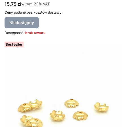
Cena brutto
15,75 zł
w tym %s VAT
w tym
23%
VAT
Ceny podane bez kosztów dostawy.
Niedostępny
Dostępność:
brak towaru
Bestseller