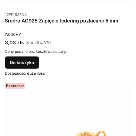
Kod produktu
12FF-536DA
Srebro AG925 Zapięcie federing pozłacane 5 mm
PRODUCENT
WŁOCHY
Cena brutto
3,03 zł
w tym %s VAT
w tym
23%
VAT
Ceny podane bez kosztów dostawy.
Do koszyka
Dostępność:
duża ilość
Bestseller