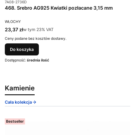
Kod produktu
7A08-2736D
468. Srebro AG925 Kwiatki pozłacane 3,15 mm
PRODUCENT
WŁOCHY
Cena brutto
23,37 zł
w tym %s VAT
w tym
23%
VAT
Ceny podane bez kosztów dostawy.
Do koszyka
Dostępność:
średnia ilość
Kamienie
Cała kolekcja
Bestseller