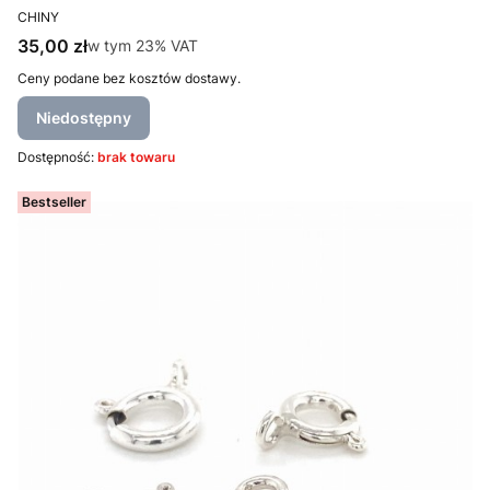
PRODUCENT
CHINY
Cena brutto
35,00 zł
w tym %s VAT
w tym
23%
VAT
Ceny podane bez kosztów dostawy.
Niedostępny
Dostępność:
brak towaru
Bestseller