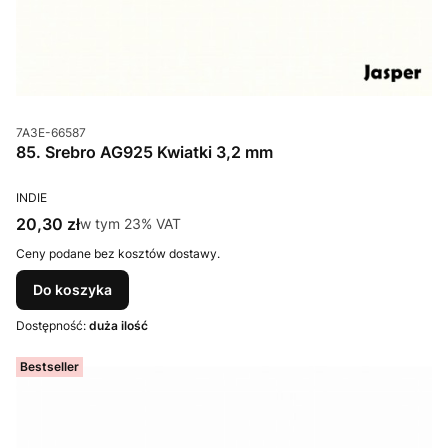
Kod produktu
7A3E-66587
85. Srebro AG925 Kwiatki 3,2 mm
PRODUCENT
INDIE
Cena brutto
20,30 zł
w tym %s VAT
w tym
23%
VAT
Ceny podane bez kosztów dostawy.
Do koszyka
Dostępność:
duża ilość
Bestseller