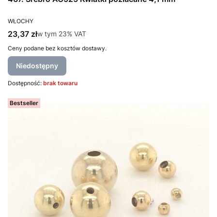
PRODUCENT
WŁOCHY
Cena brutto
23,37 zł
w tym %s VAT
w tym
23%
VAT
Ceny podane bez kosztów dostawy.
Niedostępny
Dostępność:
brak towaru
Bestseller