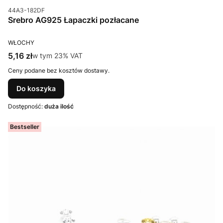
Kod produktu
44A3-182DF
Srebro AG925 Łapaczki pozłacane
PRODUCENT
WŁOCHY
Cena brutto
5,16 zł
w tym %s VAT
w tym
23%
VAT
Ceny podane bez kosztów dostawy.
Do koszyka
Dostępność:
duża ilość
Bestseller