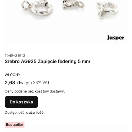
Kod produktu
104E-31613
Srebro AG925 Zapięcie federing 5 mm
PRODUCENT
WŁOCHY
Cena brutto
2,63 zł
w tym %s VAT
w tym
23%
VAT
Ceny podane bez kosztów dostawy.
Do koszyka
Dostępność:
duża ilość
Bestseller