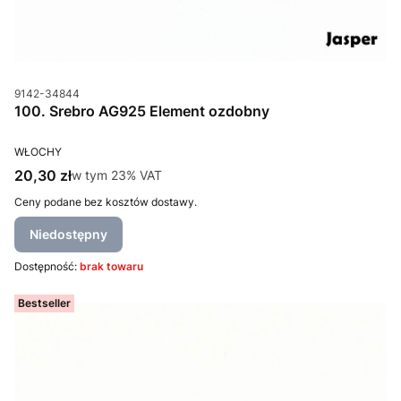
Kod produktu
9142-34844
100. Srebro AG925 Element ozdobny
PRODUCENT
WŁOCHY
Cena brutto
20,30 zł
w tym %s VAT
w tym
23%
VAT
Ceny podane bez kosztów dostawy.
Niedostępny
Dostępność:
brak towaru
Bestseller