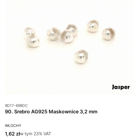
Kod produktu
9D17-698DC
90. Srebro AG925 Maskownice 3,2 mm
PRODUCENT
WŁOCHY
Cena brutto
1,62 zł
w tym %s VAT
w tym
23%
VAT