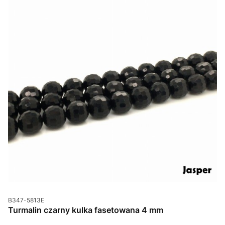
Kod produktu
B347-5813E
Turmalin czarny kulka fasetowana 4 mm