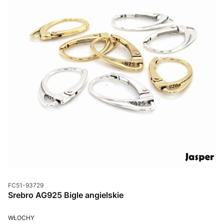
Kod produktu
FC51-93729
Srebro AG925 Bigle angielskie
PRODUCENT
WŁOCHY