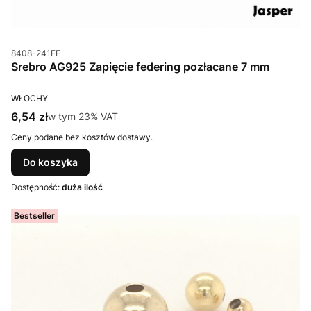
Kod produktu
8408-241FE
Srebro AG925 Zapięcie federing pozłacane 7 mm
PRODUCENT
WŁOCHY
Cena brutto
6,54 zł
w tym %s VAT
w tym
23%
VAT
Ceny podane bez kosztów dostawy.
Do koszyka
Dostępność:
duża ilość
Bestseller