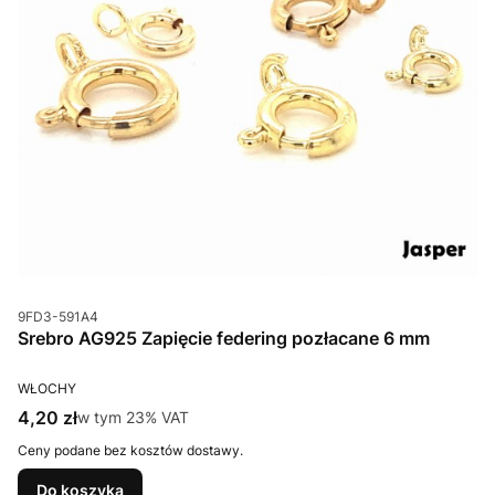
Kod produktu
9FD3-591A4
Srebro AG925 Zapięcie federing pozłacane 6 mm
PRODUCENT
WŁOCHY
Cena brutto
4,20 zł
w tym %s VAT
w tym
23%
VAT
Ceny podane bez kosztów dostawy.
Do koszyka