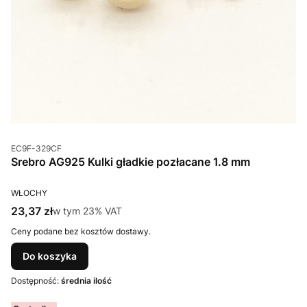
Kod produktu
EC9F-329CF
Srebro AG925 Kulki gładkie pozłacane 1.8 mm
PRODUCENT
WŁOCHY
Cena brutto
23,37 zł
w tym %s VAT
w tym
23%
VAT
Ceny podane bez kosztów dostawy.
Do koszyka
Dostępność:
średnia ilość