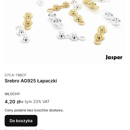
Kod produktu
07C4-786CF
Srebro AG925 Łapaczki
PRODUCENT
WŁOCHY
Cena brutto
4,20 zł
w tym %s VAT
w tym
23%
VAT
Ceny podane bez kosztów dostawy.
Do koszyka