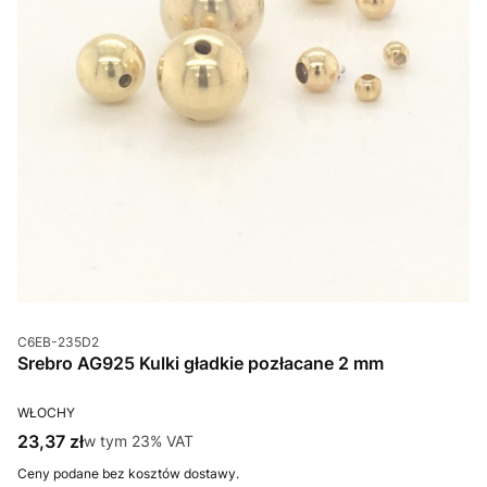
Kod produktu
C6EB-235D2
Srebro AG925 Kulki gładkie pozłacane 2 mm
PRODUCENT
WŁOCHY
Cena brutto
23,37 zł
w tym %s VAT
w tym
23%
VAT
Ceny podane bez kosztów dostawy.