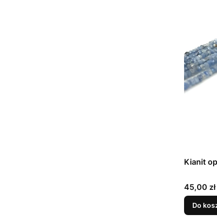
Kianit o
Cena
45,00 zł
Do kos