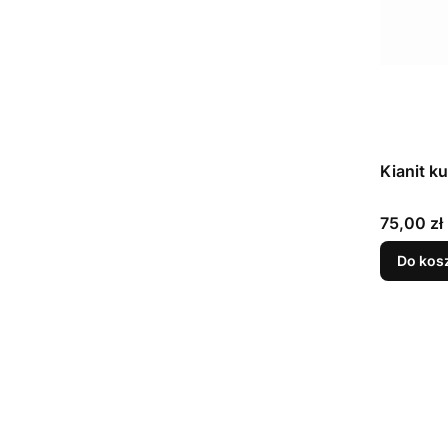
Kianit k
Cena
75,00 zł
Do kos