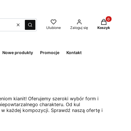
Produkty w kos
Wyczyść
Szukaj
Ulubione
Zaloguj się
Koszyk
Nowe produkty
Promocje
Kontakt
eniom kianit! Oferujemy szeroki wybór form i
iepowtarzalnego charakteru. Od kul
ę w każdej kompozycji. Sprawdź naszą ofertę i