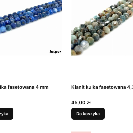
ulka fasetowana 4 mm
Kianit kulka fasetowana 4
Cena
45,00 zł
zyka
Do koszyka