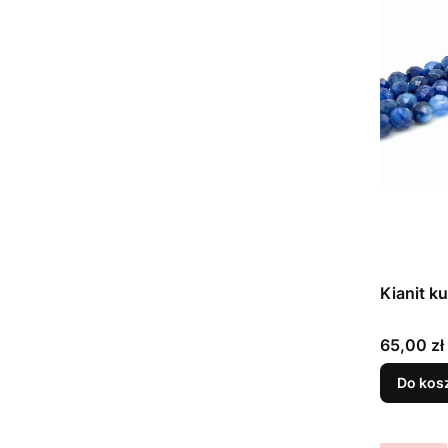
Kianit k
Cena
65,00 zł
Do kos