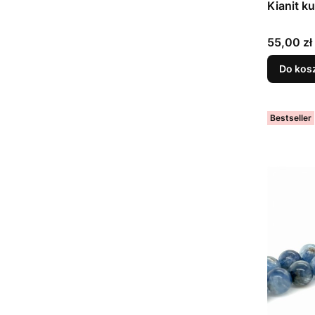
Kianit k
Cena
55,00 zł
Do kos
Bestseller