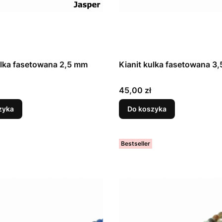
ulka fasetowana 2,5 mm
Kianit kulka fasetowana 3
Cena
45,00 zł
zyka
Do koszyka
Bestseller