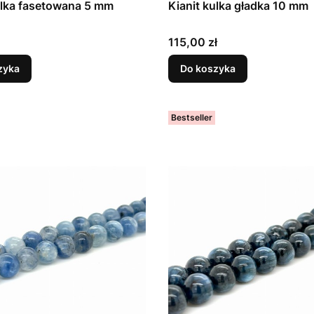
ulka fasetowana 5 mm
Kianit kulka gładka 10 mm
Cena
115,00 zł
zyka
Do koszyka
Bestseller