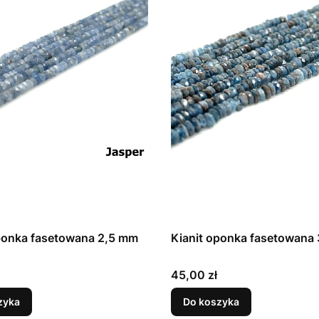
ponka fasetowana 2,5 mm
Kianit oponka fasetowana
Cena
45,00 zł
zyka
Do koszyka