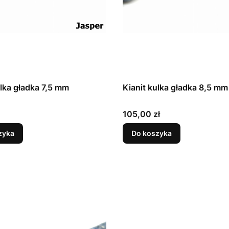
ulka gładka 7,5 mm
Kianit kulka gładka 8,5 mm
Cena
105,00 zł
zyka
Do koszyka