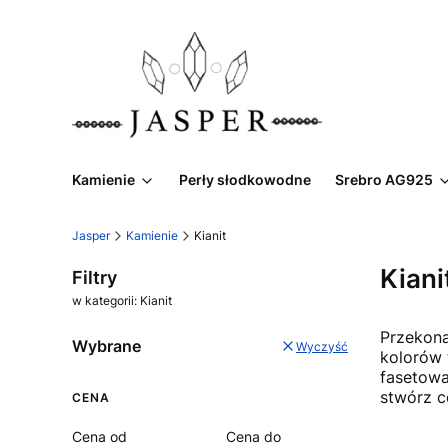
Kamienie
Perły słodkowodne
Srebro AG925
Jasper
Kamienie
Kianit
Kiani
Filtry
w kategorii: Kianit
Przekona
Wybrane
Wyczyść
kolorów 
fasetowa
stwórz c
CENA
Cena od
Cena do