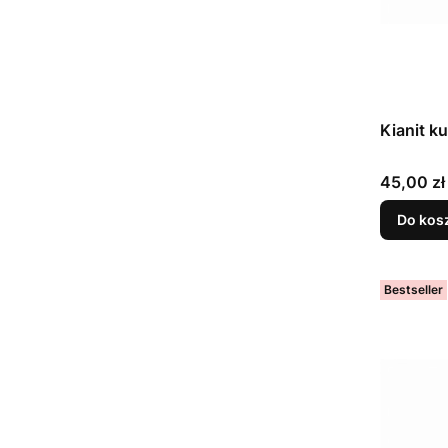
Kianit k
Cena
45,00 zł
Do kos
Bestseller