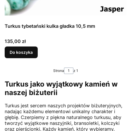
Turkus tybetański kulka gładka 10,5 mm
Cena
135,00 zł
Do koszyka
Strona
z 1
Turkus jako wyjątkowy kamień w
naszej biżuterii
Turkus jest sercem naszych projektów biżuteryjnych,
nadając każdemu elementowi unikalny charakter i
głębię. Czerpiemy z piękna naturalnego turkusu, aby
tworzyć wyjątkowe naszyjniki, bransoletki, kolczyki
oraz pierścionki. Każdy kamień, który wybieramy,