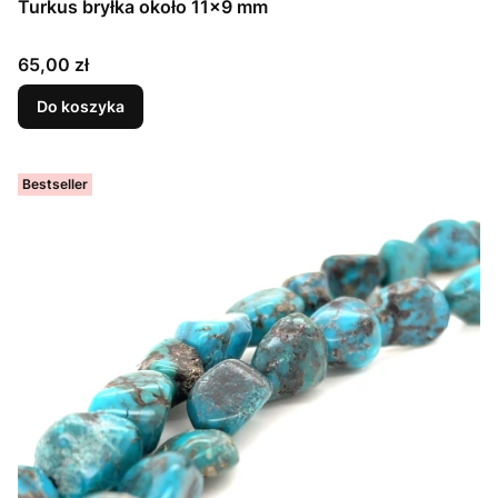
Turkus bryłka około 11x9 mm
Cena
65,00 zł
Do koszyka
Bestseller