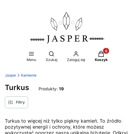
Produkty w koszy
Otwórz wyszukiwarkę
Menu
Szukaj
Zaloguj się
Koszyk
Jasper
Kamienie
Turkus
Produkty:
19
Filtry
Turkus to więcej niż tylko piękny kamień. To źródło
pozytywnej energii i ochrony, które możesz
wykorzystać poprzez naszą unikalną biżuterię. Odkryj