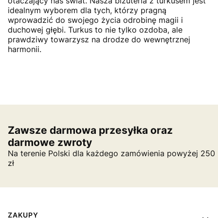
otaczający nas świat. Nasza biżuteria z turkusem jest
idealnym wyborem dla tych, którzy pragną
wprowadzić do swojego życia odrobinę magii i
duchowej głębi. Turkus to nie tylko ozdoba, ale
prawdziwy towarzysz na drodze do wewnętrznej
harmonii.
Zawsze darmowa przesyłka oraz
darmowe zwroty
Na terenie Polski dla każdego zamówienia powyżej 250
zł
Linki w stopce
ZAKUPY