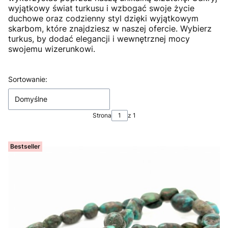
wyjątkowy świat turkusu i wzbogać swoje życie
duchowe oraz codzienny styl dzięki wyjątkowym
skarbom, które znajdziesz w naszej ofercie. Wybierz
turkus, by dodać elegancji i wewnętrznej mocy
swojemu wizerunkowi.
Lista produktów
Sortowanie:
Domyślne
Strona
z 1
Bestseller