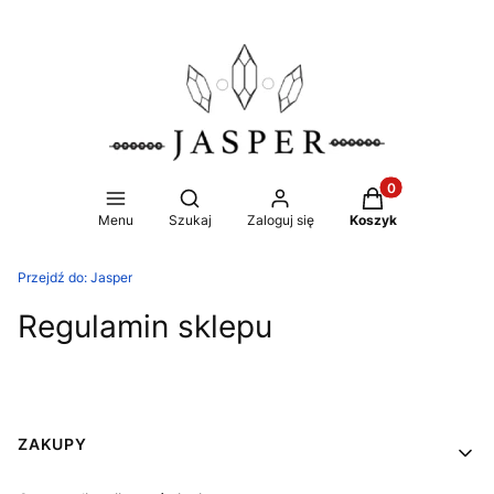
Produkty w koszy
Otwórz wyszukiwarkę
Menu
Szukaj
Zaloguj się
Koszyk
Przejdź do:
Jasper
Regulamin sklepu
Linki w stopce
ZAKUPY