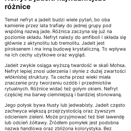
różnice
Temat nefryt a jadeit budzi wiele pytań, bo oba
kamienie przez lata trafiały do jednej grupy pod
wspólną nazwą jade. Różnica zaczyna się już na
poziomie składu. Nefryt należy do amfiboli i składa się
głównie z aktynolitu lub tremolitu. Jadeit jest
piroksenem i ma inną budowę krystaliczną. To wpływa
na ich cechy użytkowe oraz wygląd.
Jadeit zwykle osiąga wyższą twardość w skali Mohsa.
Nefryt lepiej znosi uderzenia i słynie z dużej zwartości
włóknistej struktury. Ta cecha przez wieki miała
znaczenie przy tworzeniu ozdób i przedmiotów
rytualnych. Różnice widać też gołym okiem. Nefryt
częściej ma barwę ciemniejszą i bardziej stonowaną.
Jego połysk bywa tłusty lub jedwabisty. Jadeit często
zachwyca większą przejrzystością oraz żywszym
odcieniem zieleni. Może przyjmować też biel lawendę
lub odcień żółtawy. Źródłem pomyłek jest podobna
nazwa handlowa oraz zbliżona kolorystyka. Bez