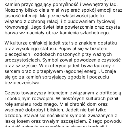
kamień przyciągający pomyślność i wewnętrzny ład.
Noszony blisko ciała miał wspierać spokój emocji oraz
jasność intencji. Magiczne właściwości jadeitu
wiązano z ochroną relacji i z budowaniem życiowej
równowagi. Jego świetlista powierzchnia oraz czysta
barwa wzmacniały obraz kamienia szlachetnego.
W kulturze chińskiej jadeit stał się znakiem dostatku
oraz wysokiego statusu. Pojawiał się w biżuterii
pieczęciach i ozdobach noszonych przy ważnych
uroczystościach. Symbolizował powodzenie czystość
oraz szczęście. W ezoteryce jadeit bywa łączony z
sercem oraz z przepływem łagodnej energii. Uznaje
się go za kamień sprzyjający zgodzie i poczuciu
bezpieczeństwa.
Często towarzyszy intencjom związanym z obfitością
i spokojnym rozwojem. W niektórych kulturach pełnił
rolę amuletu rodzinnego. Miał chronić dom oraz
wspierać dobrobyt bliskich. Jadeit nie był tylko
ozdobą. Stawał się nośnikiem symboli związanych z
łaską losem oraz trwałym szczęściem. Z tego powodu
do dziś zajmuje szczególne miejsce w tradycji i