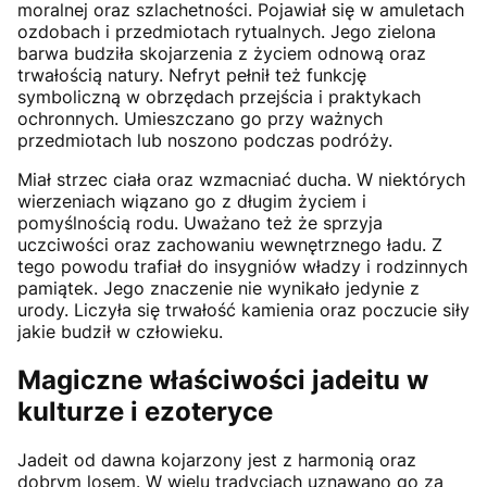
moralnej oraz szlachetności. Pojawiał się w amuletach
ozdobach i przedmiotach rytualnych. Jego zielona
barwa budziła skojarzenia z życiem odnową oraz
trwałością natury. Nefryt pełnił też funkcję
symboliczną w obrzędach przejścia i praktykach
ochronnych. Umieszczano go przy ważnych
przedmiotach lub noszono podczas podróży.
Miał strzec ciała oraz wzmacniać ducha. W niektórych
wierzeniach wiązano go z długim życiem i
pomyślnością rodu. Uważano też że sprzyja
uczciwości oraz zachowaniu wewnętrznego ładu. Z
tego powodu trafiał do insygniów władzy i rodzinnych
pamiątek. Jego znaczenie nie wynikało jedynie z
urody. Liczyła się trwałość kamienia oraz poczucie siły
jakie budził w człowieku.
Magiczne właściwości jadeitu w
kulturze i ezoteryce
Jadeit od dawna kojarzony jest z harmonią oraz
dobrym losem. W wielu tradycjach uznawano go za