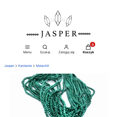
Produkty w koszy
Otwórz wyszukiwarkę
Menu
Szukaj
Zaloguj się
Koszyk
Jasper
Kamienie
Malachit