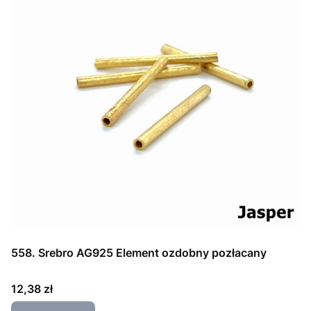
558. Srebro AG925 Element ozdobny pozłacany
Cena
12,38 zł