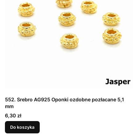
552. Srebro AG925 Oponki ozdobne pozłacane 5,1
mm
Cena
6,30 zł
Do koszyka