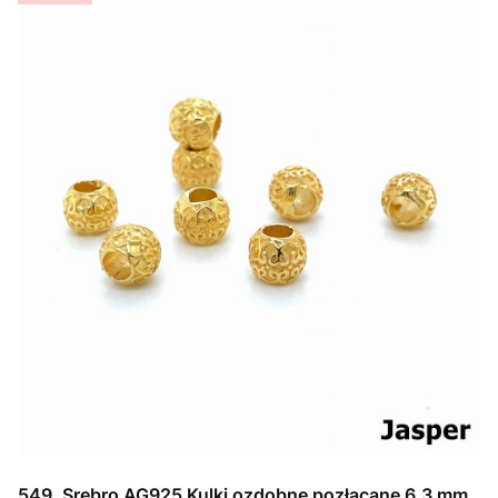
549. Srebro AG925 Kulki ozdobne pozłacane 6,3 mm