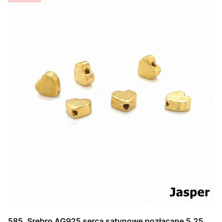
585. Srebro AG925 serca satynowe pozłacane 5,25