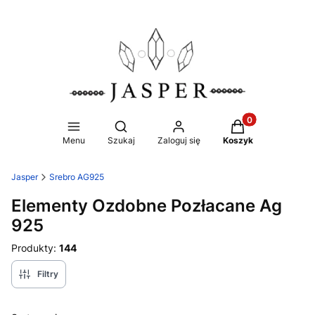
Produkty w koszy
Otwórz wyszukiwarkę
Menu
Szukaj
Zaloguj się
Koszyk
Jasper
Srebro AG925
Elementy Ozdobne Pozłacane Ag
925
Produkty:
144
Filtry