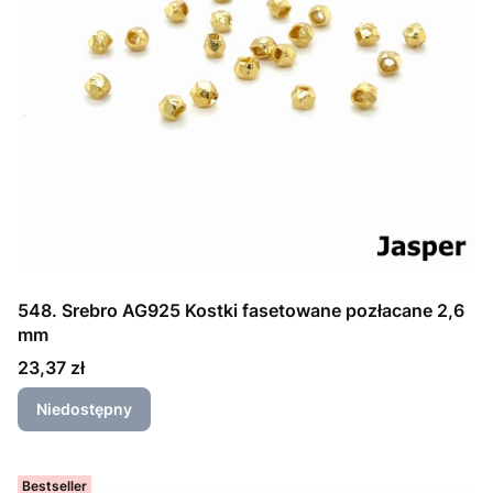
548. Srebro AG925 Kostki fasetowane pozłacane 2,6
mm
Cena
23,37 zł
Niedostępny
Bestseller