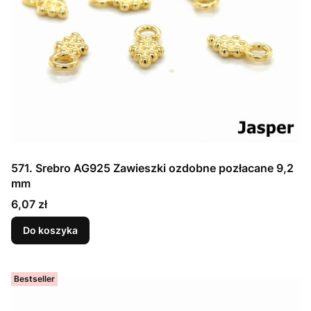
571. Srebro AG925 Zawieszki ozdobne pozłacane 9,2
mm
Cena
6,07 zł
Do koszyka
Bestseller