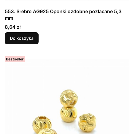
553. Srebro AG925 Oponki ozdobne pozłacane 5,3
mm
Cena
8,64 zł
Do koszyka
Bestseller