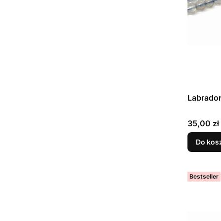
Labrador
Cena
35,00 zł
Do kos
Bestseller