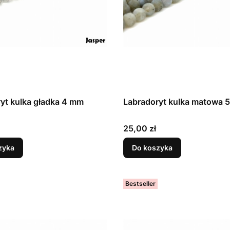
yt kulka gładka 4 mm
Labradoryt kulka matowa 
Cena
25,00 zł
zyka
Do koszyka
Bestseller