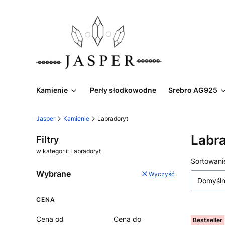
Kamienie
Perły słodkowodne
Srebro AG925
Jasper
Kamienie
Labradoryt
Labr
Filtry
w kategorii: Labradoryt
Lista
Sortowani
Wybrane
Wyczyść
Domyśl
CENA
Cena od
Cena do
Bestseller