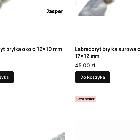
yt bryłka około 16x10 mm
Labradoryt bryłka surowa 
17x12 mm
Cena
45,00 zł
zyka
Do koszyka
Bestseller