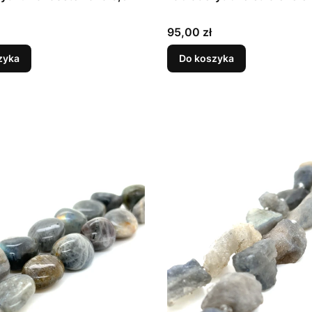
Cena
95,00 zł
zyka
Do koszyka