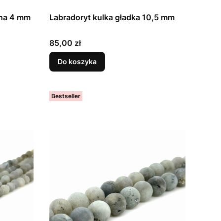
ana 4 mm
Labradoryt kulka gładka 10,5 mm
Cena
85,00 zł
Do koszyka
Bestseller