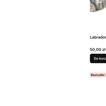
Labrador
Cena
50,00 zł
Do kos
Bestseller