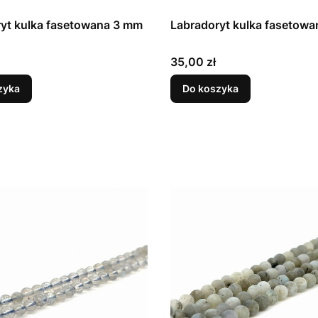
yt kulka fasetowana 3 mm
Labradoryt kulka fasetow
Cena
35,00 zł
zyka
Do koszyka