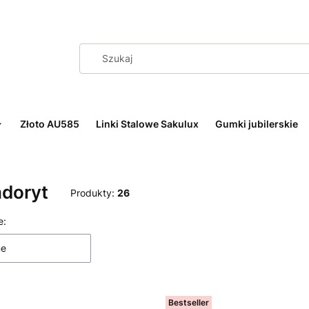
Złoto AU585
Linki Stalowe Sakulux
Gumki jubilerskie
adoryt
Produkty:
26
 produktów
e:
ne
Bestseller