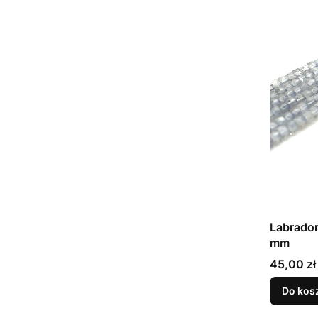
Labrador
mm
Cena
45,00 zł
Do kos