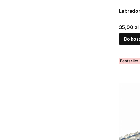
Labrador
Cena
35,00 zł
Do kos
Bestseller