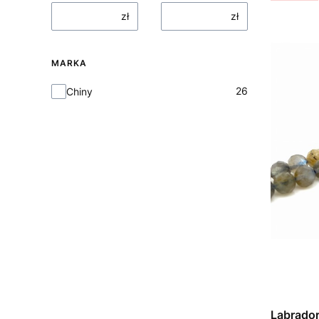
zł
zł
MARKA
Marka
26
Chiny
Labrador