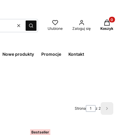
Produkty w kos
Wyczyść
Szukaj
Ulubione
Zaloguj się
Koszyk
Nowe produkty
Promocje
Kontakt
Strona
z 2
Następne pro
Bestseller