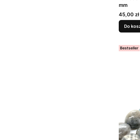
mm
Cena
45,00 zł
Do kos
Bestseller