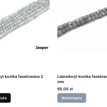
yt kostka fasetowana 2
Labradoryt kostka fasetow
mm
Cena
65,00 zł
zyka
Niedostępny