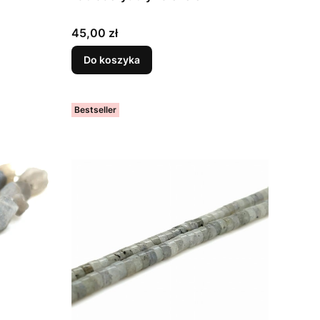
Cena
45,00 zł
Do koszyka
Bestseller