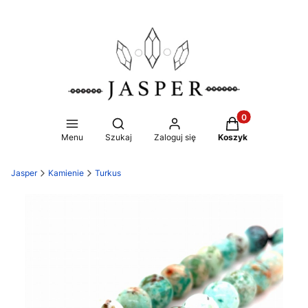
Produkty w koszy
Otwórz wyszukiwarkę
Menu
Szukaj
Zaloguj się
Koszyk
Jasper
Kamienie
Turkus