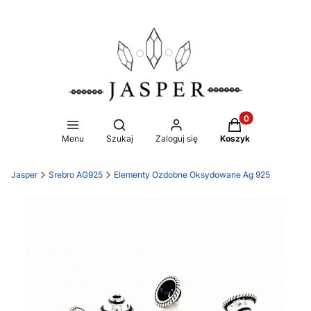
Produkty w koszy
Otwórz wyszukiwarkę
Menu
Szukaj
Zaloguj się
Koszyk
Jasper
Srebro AG925
Elementy Ozdobne Oksydowane Ag 925