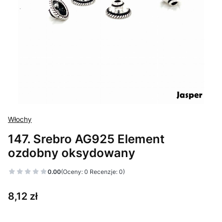
Włochy
147. Srebro AG925 Element
ozdobny oksydowany
0.00
(Oceny: 0 Recenzje: 0)
Cena
8,12 zł