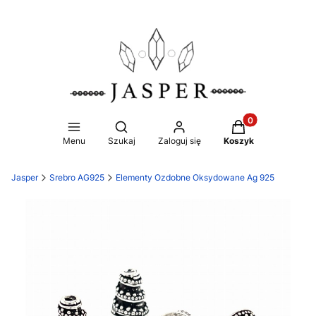
Produkty w koszy
Otwórz wyszukiwarkę
Menu
Szukaj
Zaloguj się
Koszyk
Jasper
Srebro AG925
Elementy Ozdobne Oksydowane Ag 925