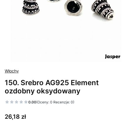
Włochy
150. Srebro AG925 Element
ozdobny oksydowany
0.00
(Oceny: 0 Recenzje: 0)
Cena
26,18 zł