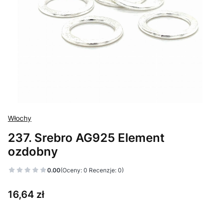
Włochy
237. Srebro AG925 Element
ozdobny
0.00
(Oceny: 0 Recenzje: 0)
Cena
16,64 zł