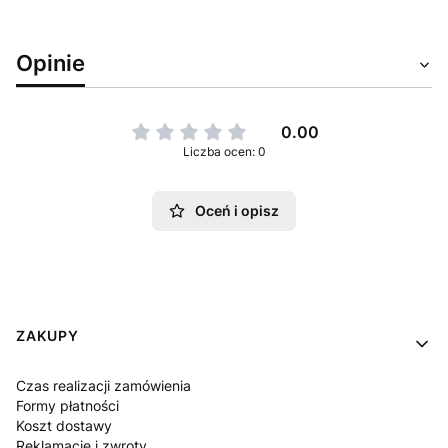
Opinie
0.00
Liczba ocen: 0
Oceń i opisz
Linki w stopce
ZAKUPY
Czas realizacji zamówienia
Formy płatności
Koszt dostawy
Reklamacje i zwroty