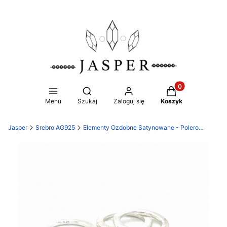
Produkty w koszy
Otwórz wyszukiwarkę
Menu
Szukaj
Zaloguj się
Koszyk
Jasper
Srebro AG925
Elementy Ozdobne Satynowane - Polerowane Ag925