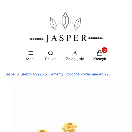
Produkty w koszy
Otwórz wyszukiwarkę
Menu
Szukaj
Zaloguj się
Koszyk
Jasper
Srebro AG925
Elementy Ozdobne Pozłacane Ag 925