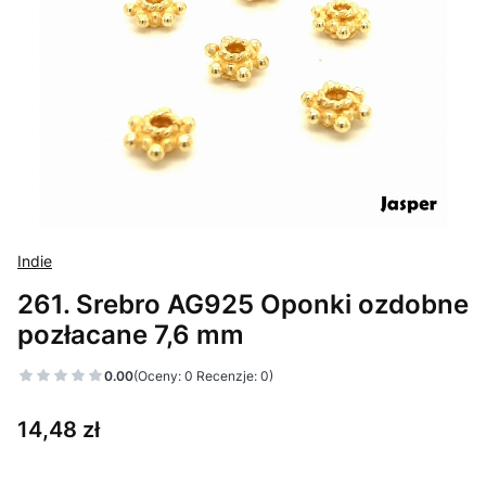
Indie
261. Srebro AG925 Oponki ozdobne
pozłacane 7,6 mm
0.00
(Oceny: 0 Recenzje: 0)
Cena
14,48 zł