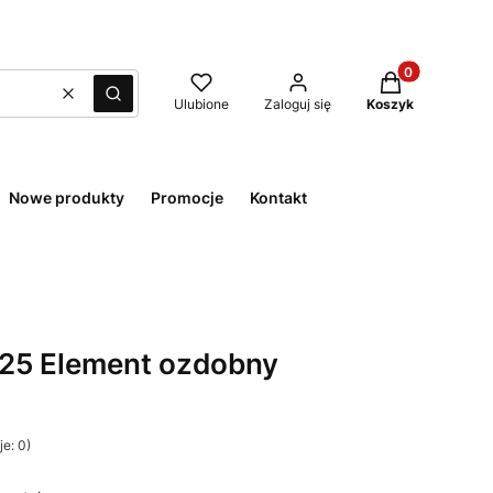
Produkty w kos
Wyczyść
Szukaj
Ulubione
Zaloguj się
Koszyk
Nowe produkty
Promocje
Kontakt
925 Element ozdobny
e: 0)