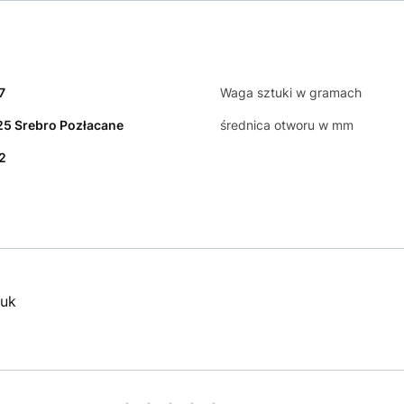
7
Waga sztuki w gramach
5 Srebro Pozłacane
średnica otworu w mm
2
tuk