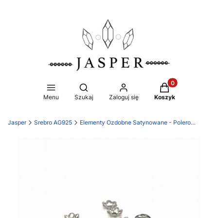
Produkty w koszy
Otwórz wyszukiwarkę
Menu
Szukaj
Zaloguj się
Koszyk
Jasper
Srebro AG925
Elementy Ozdobne Satynowane - Polerowane Ag925