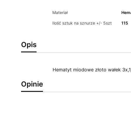
Materiał
Hema
Ilość sztuk na sznurze +/- 5szt
115
Opis
Hematyt miodowe złoto wałek 3x,1
Opinie