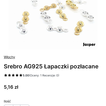
Włochy
Srebro AG925 Łapaczki pozłacane
5.00
(Oceny: 1 Recenzje: 0)
Cena
5,16 zł
Ilość