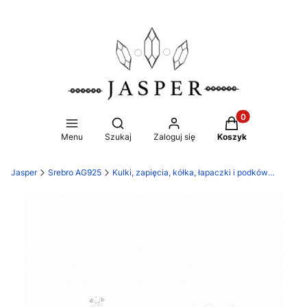
Produkty w koszy
Otwórz wyszukiwarkę
Menu
Szukaj
Zaloguj się
Koszyk
Jasper
Srebro AG925
Kulki, zapięcia, kółka, łapaczki i podkówki oraz maskownice