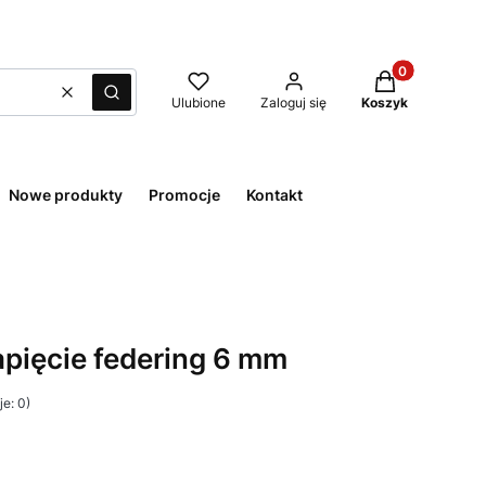
Produkty w kos
Wyczyść
Szukaj
Ulubione
Zaloguj się
Koszyk
Nowe produkty
Promocje
Kontakt
pięcie federing 6 mm
e: 0)