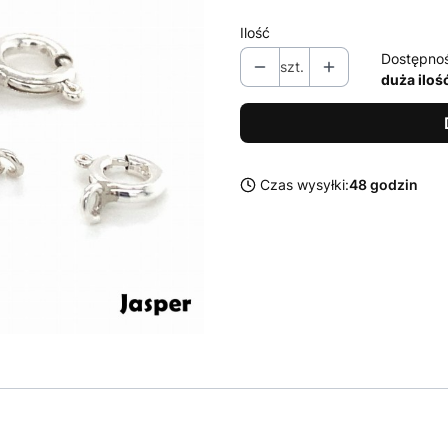
Ilość
Dostępno
szt.
duża iloś
Czas wysyłki:
48 godzin