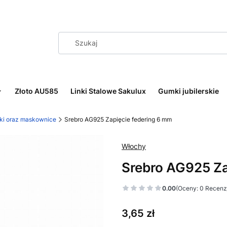
Złoto AU585
Linki Stalowe Sakulux
Gumki jubilerskie
ówki oraz maskownice
Srebro AG925 Zapięcie federing 6 mm
Włochy
Srebro AG925 Za
0.00
(Oceny: 0 Recenzj
Cena
3,65 zł