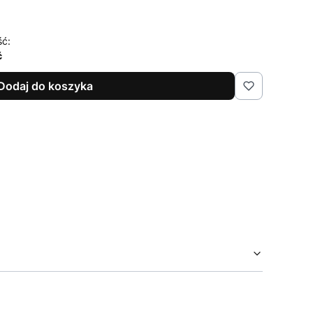
ść:
ć
Dodaj do koszyka