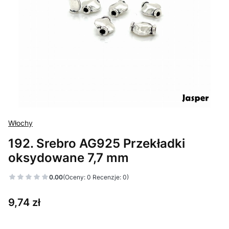
Włochy
192. Srebro AG925 Przekładki
oksydowane 7,7 mm
0.00
(Oceny: 0 Recenzje: 0)
Cena
9,74 zł