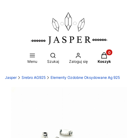
Produkty w koszy
Otwórz wyszukiwarkę
Menu
Szukaj
Zaloguj się
Koszyk
Jasper
Srebro AG925
Elementy Ozdobne Oksydowane Ag 925