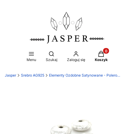
Produkty w koszy
Otwórz wyszukiwarkę
Menu
Szukaj
Zaloguj się
Koszyk
Jasper
Srebro AG925
Elementy Ozdobne Satynowane - Polerowane Ag925