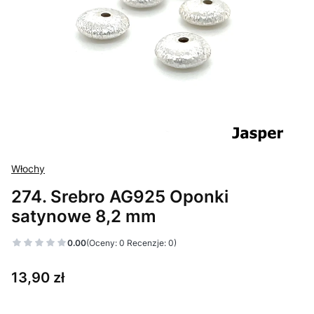
Włochy
274. Srebro AG925 Oponki
satynowe 8,2 mm
0.00
(Oceny: 0 Recenzje: 0)
Cena
13,90 zł