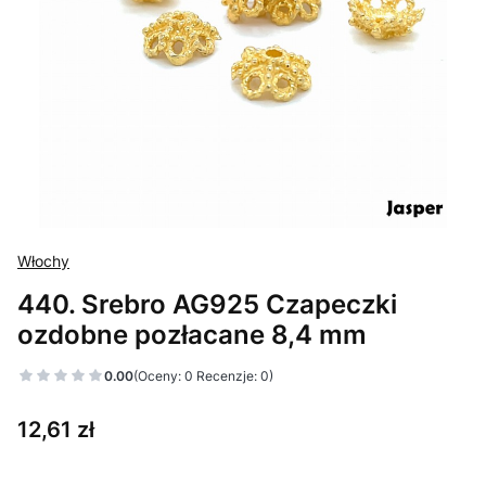
Włochy
440. Srebro AG925 Czapeczki
ozdobne pozłacane 8,4 mm
0.00
(Oceny: 0 Recenzje: 0)
Cena
12,61 zł