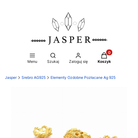
Produkty w koszy
Otwórz wyszukiwarkę
Menu
Szukaj
Zaloguj się
Koszyk
Jasper
Srebro AG925
Elementy Ozdobne Pozłacane Ag 925