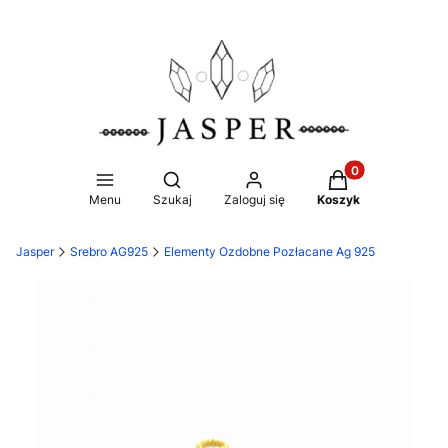
Produkty w koszy
Otwórz wyszukiwarkę
Menu
Szukaj
Zaloguj się
Koszyk
Jasper
Srebro AG925
Elementy Ozdobne Pozłacane Ag 925