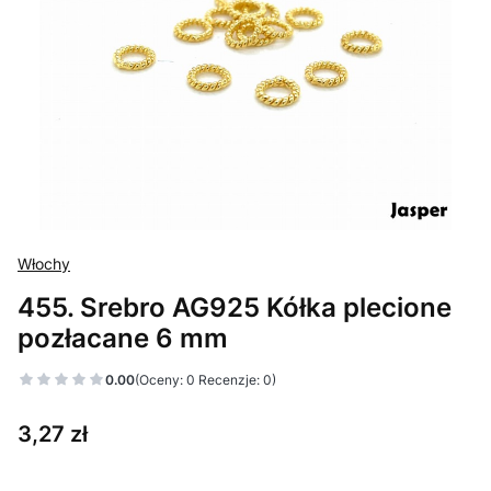
Włochy
455. Srebro AG925 Kółka plecione
pozłacane 6 mm
0.00
(Oceny: 0 Recenzje: 0)
Cena
3,27 zł