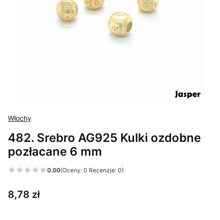
Włochy
482. Srebro AG925 Kulki ozdobne
pozłacane 6 mm
0.00
(Oceny: 0 Recenzje: 0)
Cena
8,78 zł