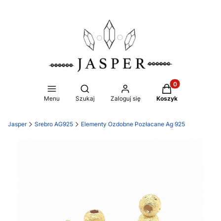
Produkty w koszy
Otwórz wyszukiwarkę
Menu
Szukaj
Zaloguj się
Koszyk
Jasper
Srebro AG925
Elementy Ozdobne Pozłacane Ag 925