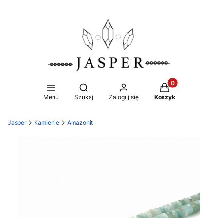
Produkty w koszy
Otwórz wyszukiwarkę
Menu
Szukaj
Zaloguj się
Koszyk
Jasper
Kamienie
Amazonit