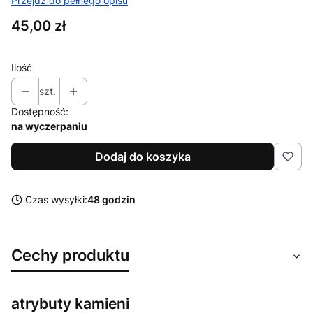
Przejdź do pełnego opisu
Cena
45,00 zł
Ilość
szt.
Dostępność:
na wyczerpaniu
Dodaj do koszyka
Czas wysyłki:
48 godzin
Cechy produktu
atrybuty kamieni