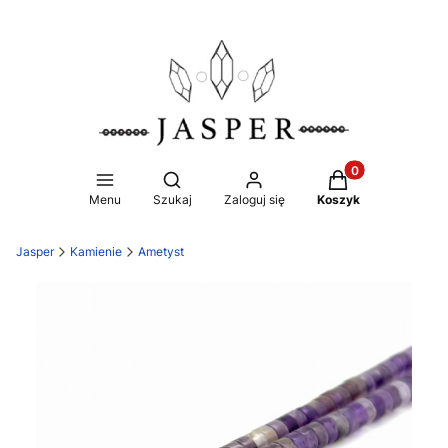
Produkty w koszy
Otwórz wyszukiwarkę
Menu
Szukaj
Zaloguj się
Koszyk
Jasper
Kamienie
Ametyst