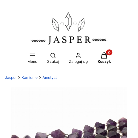
Produkty w koszy
Otwórz wyszukiwarkę
Menu
Szukaj
Zaloguj się
Koszyk
Jasper
Kamienie
Ametyst