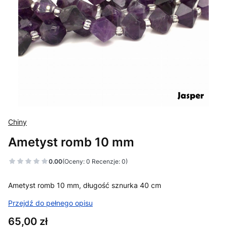
Chiny
Ametyst romb 10 mm
0.00
(Oceny: 0 Recenzje: 0)
Ametyst romb 10 mm, długość sznurka 40 cm
Przejdź do pełnego opisu
Cena
65,00 zł