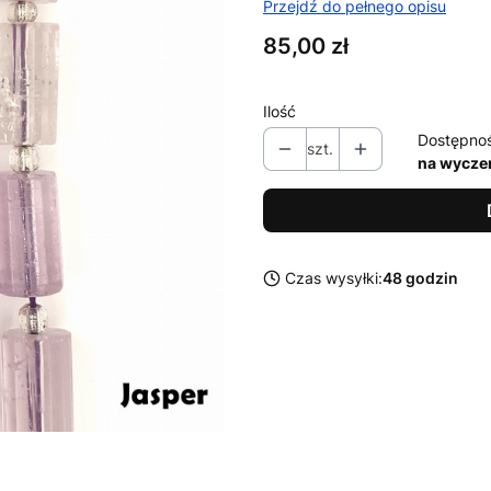
Przejdź do pełnego opisu
Cena
85,00 zł
Ilość
Dostępno
szt.
na wycze
Czas wysyłki:
48 godzin