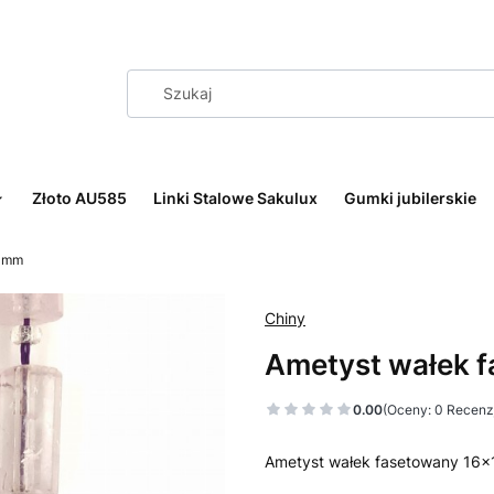
Złoto AU585
Linki Stalowe Sakulux
Gumki jubilerskie
0 mm
Chiny
Ametyst wałek 
0.00
(Oceny: 0 Recenzj
Ametyst wałek fasetowany 16x