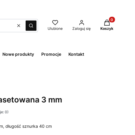
Produkty w kos
Wyczyść
Szukaj
Ulubione
Zaloguj się
Koszyk
Nowe produkty
Promocje
Kontakt
fasetowana 3 mm
e: 0)
m, długość sznurka 40 cm