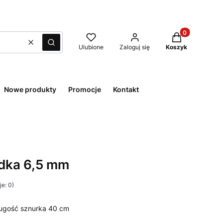
Produkty w kos
Wyczyść
Szukaj
Ulubione
Zaloguj się
Koszyk
Nowe produkty
Promocje
Kontakt
adka 6,5 mm
e: 0)
ługość sznurka 40 cm