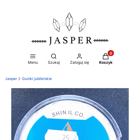
Produkty w koszy
Otwórz wyszukiwarkę
Menu
Szukaj
Zaloguj się
Koszyk
Jasper
Gumki jubilerskie