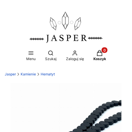
Produkty w koszy
Otwórz wyszukiwarkę
Menu
Szukaj
Zaloguj się
Koszyk
Jasper
Kamienie
Hematyt