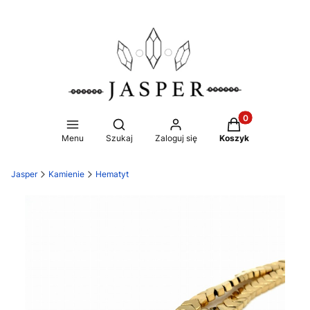
Produkty w koszy
Otwórz wyszukiwarkę
Menu
Szukaj
Zaloguj się
Koszyk
Jasper
Kamienie
Hematyt