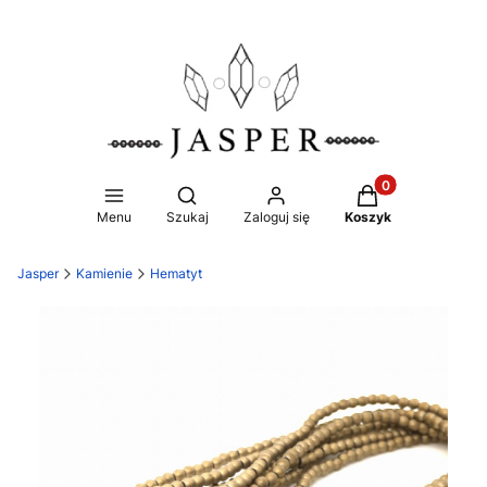
Produkty w koszy
Otwórz wyszukiwarkę
Menu
Szukaj
Zaloguj się
Koszyk
Jasper
Kamienie
Hematyt