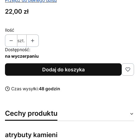
Przejdź do pełnego opisu
Cena
22,00 zł
Ilość
szt.
Dostępność:
na wyczerpaniu
Dodaj do koszyka
Czas wysyłki:
48 godzin
Cechy produktu
atrybuty kamieni